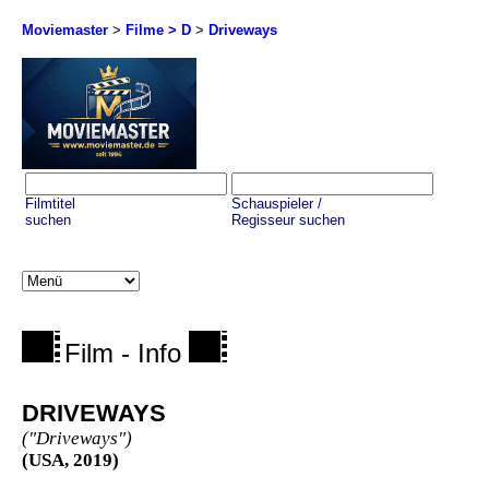
Moviemaster
>
Filme > D
>
Driveways
Filmtitel
Schauspieler /
suchen
Regisseur suchen
Film - Info
DRIVEWAYS
("Driveways")
(USA, 2019)