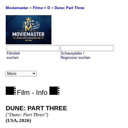
Moviemaster
>
Filme > D
>
Dune: Part Three
Filmtitel
Schauspieler /
suchen
Regisseur suchen
Film - Info
DUNE: PART THREE
("Dune: Part Three")
(USA, 2026)