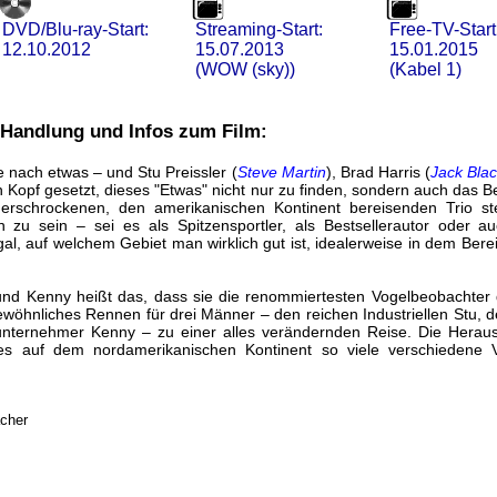
DVD/Blu-ray-Start:
Streaming-Start:
Free-TV-Start
12.10.2012
15.07.2013
15.01.2015
(WOW (sky))
(Kabel 1)
- Handlung und Infos zum Film:
 nach etwas – und Stu Preissler (
Steve Martin
), Brad Harris (
Jack Bla
n Kopf gesetzt, dieses "Etwas" nicht nur zu finden, sondern auch das
erschrockenen, den amerikanischen Kontinent bereisenden Trio st
zu sein – sei es als Spitzensportler, als Bestsellerautor oder a
gal, auf welchem Gebiet man wirklich gut ist, idealerweise in dem Bere
und Kenny heißt das, dass sie die renommiertesten Vogelbeobachter 
ngewöhnliches Rennen für drei Männer – den reichen Industriellen Stu
nternehmer Kenny – zu einer alles verändernden Reise. Die Herausf
res auf dem nordamerikanischen Kontinent so viele verschiedene 
acher