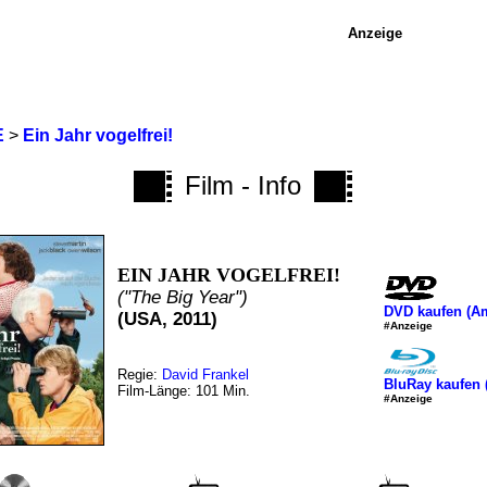
Anzeige
E
>
Ein Jahr vogelfrei!
Film - Info
EIN JAHR VOGELFREI!
("The Big Year")
DVD kaufen (A
(USA, 2011)
#Anzeige
Regie:
David Frankel
BluRay kaufen
Film-Länge: 101 Min.
#Anzeige