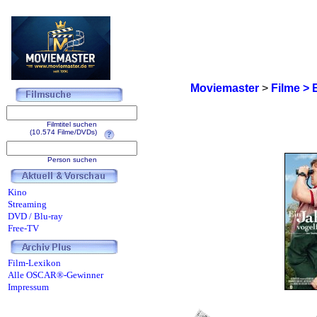
Moviemaster
>
Filme > 
Filmtitel suchen
(10.574 Filme/DVDs)
Person suchen
Kino
Streaming
DVD / Blu-ray
Free-TV
Film-Lexikon
Alle OSCAR®-Gewinner
Impressum