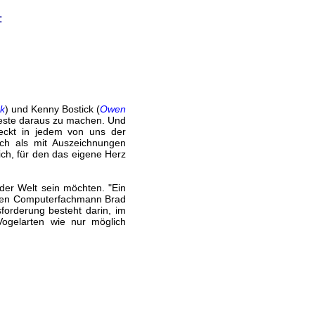
:
ck
) und Kenny Bostick (
Owen
 Beste daraus zu machen. Und
eckt in jedem von uns der
uch als mit Auszeichnungen
ich, für den das eigene Herz
der Welt sein möchten. "Ein
, den Computerfachmann Brad
orderung besteht darin, im
Vogelarten wie nur möglich