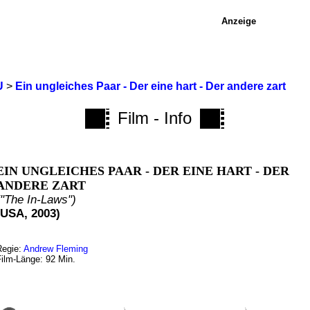
Anzeige
U
>
Ein ungleiches Paar - Der eine hart - Der andere zart
Film - Info
EIN UNGLEICHES PAAR - DER EINE HART - DER
ANDERE ZART
("The In-Laws")
(USA, 2003)
Regie:
Andrew Fleming
Film-Länge: 92 Min.