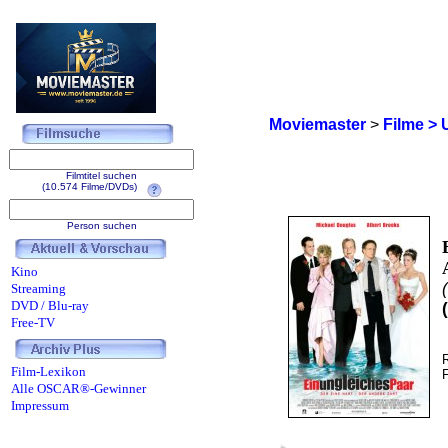
Moviemaster
>
Filme > 
Filmtitel suchen
(10.574 Filme/DVDs)
Person suchen
Kino
Streaming
DVD / Blu-ray
Free-TV
Film-Lexikon
Alle OSCAR®-Gewinner
Impressum