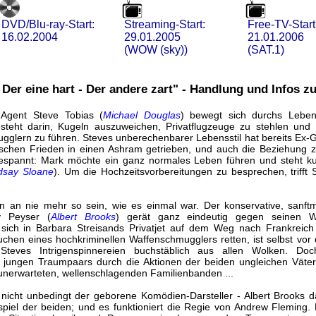
DVD/Blu-ray-Start:
Streaming-Start:
Free-TV-Start
16.02.2004
29.01.2005
21.01.2006
(WOW (sky))
(SAT.1)
 Der eine hart - Der andere zart" - Handlung und Infos z
 Agent Steve Tobias (
Michael Douglas
) bewegt sich durchs Lebe
esteht darin, Kugeln auszuweichen, Privatflugzeuge zu stehlen und
gglern zu führen. Steves unberechenbarer Lebensstil hat bereits Ex-G
sschen Frieden in einen Ashram getrieben, und auch die Beziehung 
gespannt: Mark möchte ein ganz normales Leben führen und steht ku
dsay Sloane
). Um die Hochzeitsvorbereitungen zu besprechen, trifft 
 an nie mehr so sein, wie es einmal war. Der konservative, sanft
y Peyser (
Albert Brooks
) gerät ganz eindeutig gegen seinen Wi
 sich in Barbara Streisands Privatjet auf dem Weg nach Frankreich
chen eines hochkriminellen Waffenschmugglers retten, ist selbst vor 
Steves Intrigenspinnereien buchstäblich aus allen Wolken. D
es jungen Traumpaars durch die Aktionen der beiden ungleichen Väter
nerwarteten, wellenschlagenden Familienbanden ...
 nicht unbedingt der geborene Komödien-Darsteller - Albert Brooks d
piel der beiden; und es funktioniert die Regie von Andrew Fleming. 