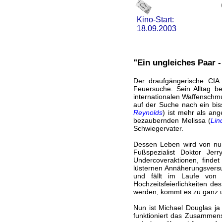
Kino-Start:
18.09.2003
"Ein ungleiches Paar -
Der draufgängerische CIA
Feuersuche. Sein Alltag b
internationalen Waffenschmu
auf der Suche nach ein bi
Reynolds
) ist mehr als an
bezaubernden Melissa (
Lin
Schwiegervater.
Dessen Leben wird von nun
Fußspezialist Doktor Jerr
Undercoveraktionen, findet
lüsternen Annäherungsversu
und fällt im Laufe von 
Hochzeitsfeierlichkeiten d
werden, kommt es zu ganz u
Nun ist Michael Douglas ja
funktioniert das Zusammens