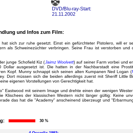
DVD/Blu-ray-Start:
21.11.2002
ndlung und Infos zum Film:
) hat sich zur ruhe gesetzt. Einst ein gefürchteter Pistolero, will er s
n als Schweinezüchter verbringen. Seine Frau ist verstorben und d
r junge Schofield Kiz (
Jaimz Woolvett
) auf seiner Farm vorbei und e
 Dollar ausgesetzt ist. Die hatten in der Nachbarstadt eine Prostit
hren Kopf. Munny schnappt sich seinen alten Kumpanen Ned Logan (
. Dort müssen sich die beiden allerdings zuerst mit Sheriff Little Bi
eine eigenen Vorstellungen von Gerechtigkeit hat.
ho" Eastwood mit seinem Image und drehte einen der wenigen Wester
ie Klischees der klassischen Western nicht länger gültig: Keine u
gerade das hat die "Academy" anscheinend überzeugt und "Erbarmung
g:
30 %
4
Oscar®s 1993
: