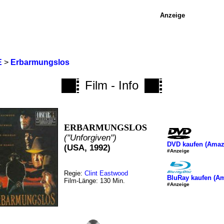
Anzeige
E
>
Erbarmungslos
Film - Info
ERBARMUNGSLOS
("Unforgiven")
DVD kaufen (Amaz
(USA, 1992)
#Anzeige
Regie:
Clint Eastwood
BluRay kaufen (A
Film-Länge: 130 Min.
#Anzeige