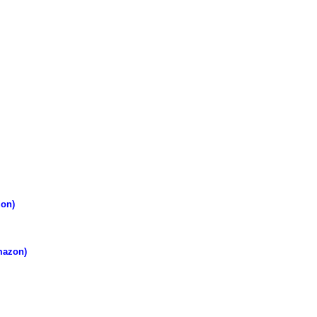
on)
mazon)