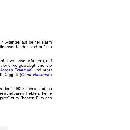
ein Altenteil auf seiner Farm
ie zwei Kinder sind auf ihn
rzählt von zwei Männern, auf
uierte vergewaltigt und die
Morgan Freeman
) und reitet
ll Daggett (
Gene Hackman
)
n der 1990er Jahre. Jedoch
nverwundbaren Helden, keine
slos" zum "besten Film des