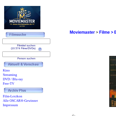
Moviemaster
>
Filme > 
Filmtitel suchen
(10.574 Filme/DVDs)
Person suchen
Kino
Streaming
DVD / Blu-ray
Free-TV
Film-Lexikon
Alle OSCAR®-Gewinner
Impressum