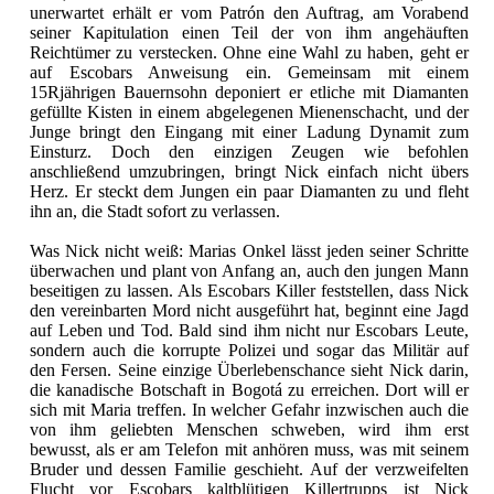
unerwartet erhält er vom Patrón den Auftrag, am Vorabend
seiner Kapitulation einen Teil der von ihm angehäuften
Reichtümer zu verstecken. Ohne eine Wahl zu haben, geht er
auf Escobars Anweisung ein. Gemeinsam mit einem
15Rjährigen Bauernsohn deponiert er etliche mit Diamanten
gefüllte Kisten in einem abgelegenen Mienenschacht, und der
Junge bringt den Eingang mit einer Ladung Dynamit zum
Einsturz. Doch den einzigen Zeugen wie befohlen
anschließend umzubringen, bringt Nick einfach nicht übers
Herz. Er steckt dem Jungen ein paar Diamanten zu und fleht
ihn an, die Stadt sofort zu verlassen.
Was Nick nicht weiß: Marias Onkel lässt jeden seiner Schritte
überwachen und plant von Anfang an, auch den jungen Mann
beseitigen zu lassen. Als Escobars Killer feststellen, dass Nick
den vereinbarten Mord nicht ausgeführt hat, beginnt eine Jagd
auf Leben und Tod. Bald sind ihm nicht nur Escobars Leute,
sondern auch die korrupte Polizei und sogar das Militär auf
den Fersen. Seine einzige Überlebenschance sieht Nick darin,
die kanadische Botschaft in Bogotá zu erreichen. Dort will er
sich mit Maria treffen. In welcher Gefahr inzwischen auch die
von ihm geliebten Menschen schweben, wird ihm erst
bewusst, als er am Telefon mit anhören muss, was mit seinem
Bruder und dessen Familie geschieht. Auf der verzweifelten
Flucht vor Escobars kaltblütigen Killertrupps ist Nick