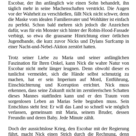
Escobar, der ihn anfänglich wie einen Sohn behandelt, ihn
täglich mehr in seine Machenschaften verstrickt. Die Augen
vor der Wahrheit zu verschließen, fällt Nick nicht schwer, denn
die Maske vom idealen Familienvater und Wohltäter ist einfach
zu perfekt. Schon bald mehren sich jedoch die Anzeichen
dafür, was für ein Monster sich hinter der Robin-Hood-Fassade
verbirgt, so etwa die grausame Hinrichtung einer örtlichen
Jugendbande, die kurz zuvor Nicks und Dylans Surfcamp in
einer Nacht-und-Nebel-Aktion zerstört hatten.
Trotz seiner Liebe zu Maria und seiner anfänglichen
Faszination für Ihren Onkel, kann Nick die wahre Natur von
Escobar nicht mehr länger leugnen. Denn obwohl dieser es
tunlichst vermeidet, sich die Hände selbst schmutzig zu
machen, hat er sein Imperium auf Mord, Entführung,
Einschüchterung und Korruption errichtet. Nick muss
erkennen, dass seine Zukunft nicht im zerstörerischen Schatten
dieses Mannes stattfinden kann und er den Traum vom
sorgenlosen Leben an Marias Seite begraben muss. Sein
Entschluss steht fest: Er will das Land so schnell wie möglich
verlassen, gemeinsam mit Maria, seinem Bruder, dessen
Freundin und deren Baby. Jede Minute zählt.
Doch der aussichtslose Krieg, den Escobar mit der Regierung
führt, macht Nick einen Strich durch die Rechnung, denn