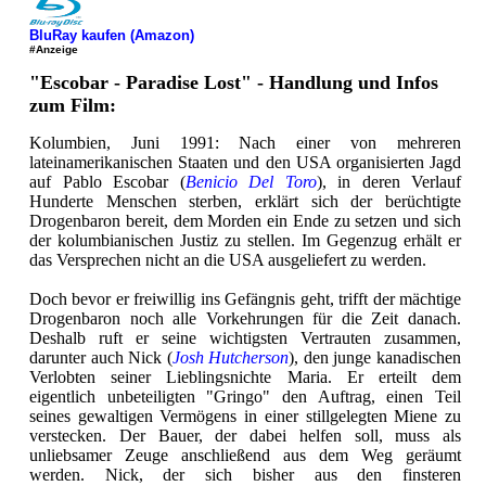
BluRay kaufen (Amazon)
#Anzeige
"Escobar - Paradise Lost" - Handlung und Infos
zum Film:
Kolumbien, Juni 1991: Nach einer von mehreren
lateinamerikanischen Staaten und den USA organisierten Jagd
auf Pablo Escobar (
Benicio Del Toro
), in deren Verlauf
Hunderte Menschen sterben, erklärt sich der berüchtigte
Drogenbaron bereit, dem Morden ein Ende zu setzen und sich
der kolumbianischen Justiz zu stellen. Im Gegenzug erhält er
das Versprechen nicht an die USA ausgeliefert zu werden.
Doch bevor er freiwillig ins Gefängnis geht, trifft der mächtige
Drogenbaron noch alle Vorkehrungen für die Zeit danach.
Deshalb ruft er seine wichtigsten Vertrauten zusammen,
darunter auch Nick (
Josh Hutcherson
), den junge kanadischen
Verlobten seiner Lieblingsnichte Maria. Er erteilt dem
eigentlich unbeteiligten "Gringo" den Auftrag, einen Teil
seines gewaltigen Vermögens in einer stillgelegten Miene zu
verstecken. Der Bauer, der dabei helfen soll, muss als
unliebsamer Zeuge anschließend aus dem Weg geräumt
werden. Nick, der sich bisher aus den finsteren