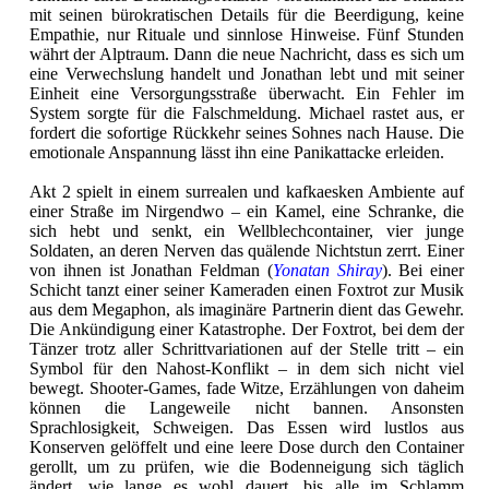
mit seinen bürokratischen Details für die Beerdigung, keine
Empathie, nur Rituale und sinnlose Hinweise. Fünf Stunden
währt der Alptraum. Dann die neue Nachricht, dass es sich um
eine Verwechslung handelt und Jonathan lebt und mit seiner
Einheit eine Versorgungsstraße überwacht. Ein Fehler im
System sorgte für die Falschmeldung. Michael rastet aus, er
fordert die sofortige Rückkehr seines Sohnes nach Hause. Die
emotionale Anspannung lässt ihn eine Panikattacke erleiden.
Akt 2 spielt in einem surrealen und kafkaesken Ambiente auf
einer Straße im Nirgendwo – ein Kamel, eine Schranke, die
sich hebt und senkt, ein Wellblechcontainer, vier junge
Soldaten, an deren Nerven das quälende Nichtstun zerrt. Einer
von ihnen ist Jonathan Feldman (
Yonatan Shiray
). Bei einer
Schicht tanzt einer seiner Kameraden einen Foxtrot zur Musik
aus dem Megaphon, als imaginäre Partnerin dient das Gewehr.
Die Ankündigung einer Katastrophe. Der Foxtrot, bei dem der
Tänzer trotz aller Schrittvariationen auf der Stelle tritt – ein
Symbol für den Nahost-Konflikt – in dem sich nicht viel
bewegt. Shooter-Games, fade Witze, Erzählungen von daheim
können die Langeweile nicht bannen. Ansonsten
Sprachlosigkeit, Schweigen. Das Essen wird lustlos aus
Konserven gelöffelt und eine leere Dose durch den Container
gerollt, um zu prüfen, wie die Bodenneigung sich täglich
ändert, wie lange es wohl dauert, bis alle im Schlamm