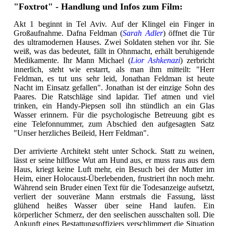
"Foxtrot" - Handlung und Infos zum Film:
Akt 1 beginnt in Tel Aviv. Auf der Klingel ein Finger in
Großaufnahme. Dafna Feldman (
Sarah Adler
) öffnet die Tür
des ultramodernen Hauses. Zwei Soldaten stehen vor ihr. Sie
weiß, was das bedeutet, fällt in Ohnmacht, erhält beruhigende
Medikamente. Ihr Mann Michael (
Lior Ashkenazi
) zerbricht
innerlich, steht wie erstarrt, als man ihm mitteilt: "Herr
Feldman, es tut uns sehr leid, Jonathan Feldman ist heute
Nacht im Einsatz gefallen". Jonathan ist der einzige Sohn des
Paares. Die Ratschläge sind lapidar. Tief atmen und viel
trinken, ein Handy-Piepsen soll ihn stündlich an ein Glas
Wasser erinnern. Für die psychologische Betreuung gibt es
eine Telefonnummer, zum Abschied den aufgesagten Satz
"Unser herzliches Beileid, Herr Feldman".
Der arrivierte Architekt steht unter Schock. Statt zu weinen,
lässt er seine hilflose Wut am Hund aus, er muss raus aus dem
Haus, kriegt keine Luft mehr, ein Besuch bei der Mutter im
Heim, einer Holocaust-Überlebenden, frustriert ihn noch mehr.
Während sein Bruder einen Text für die Todesanzeige aufsetzt,
verliert der souveräne Mann erstmals die Fassung, lässt
glühend heißes Wasser über seine Hand laufen. Ein
körperlicher Schmerz, der den seelischen ausschalten soll. Die
Ankunft eines Bestattungsoffiziers verschlimmert die Situation