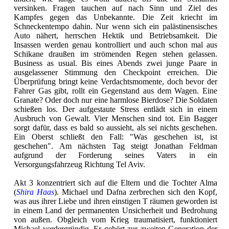
versinken. Fragen tauchen auf nach Sinn und Ziel des
Kampfes gegen das Unbekannte. Die Zeit kriecht im
Schneckentempo dahin. Nur wenn sich ein palästinensisches
Auto nähert, herrschen Hektik und Betriebsamkeit. Die
Insassen werden genau kontrolliert und auch schon mal aus
Schikane draußen im strömenden Regen stehen gelassen.
Business as usual. Bis eines Abends zwei junge Paare in
ausgelassener Stimmung den Checkpoint erreichen. Die
Überprüfung bringt keine Verdachtsmomente, doch bevor der
Fahrer Gas gibt, rollt ein Gegenstand aus dem Wagen. Eine
Granate? Oder doch nur eine harmlose Bierdose? Die Soldaten
schießen los. Der aufgestaute Stress entlädt sich in einem
Ausbruch von Gewalt. Vier Menschen sind tot. Ein Bagger
sorgt dafür, dass es bald so aussieht, als sei nichts geschehen.
Ein Oberst schließt den Fall: "Was geschehen ist, ist
geschehen". Am nächsten Tag steigt Jonathan Feldman
aufgrund der Forderung seines Vaters in ein
Versorgungsfahrzeug Richtung Tel Aviv.
Akt 3 konzentriert sich auf die Eltern und die Tochter Alma
(
Shira Haas
). Michael und Dafna zerbrechen sich den Kopf,
was aus ihrer Liebe und ihren einstigen T räumen geworden ist
in einem Land der permanenten Unsicherheit und Bedrohung
von außen. Obgleich vom Krieg traumatisiert, funktioniert
Michael vordergründig. Er gehört zur zweiten Generation der