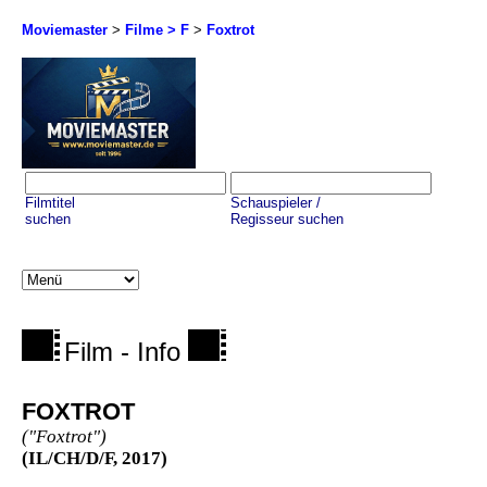
Moviemaster
>
Filme > F
>
Foxtrot
Filmtitel
Schauspieler /
suchen
Regisseur suchen
Film - Info
FOXTROT
("Foxtrot")
(IL/CH/D/F, 2017)