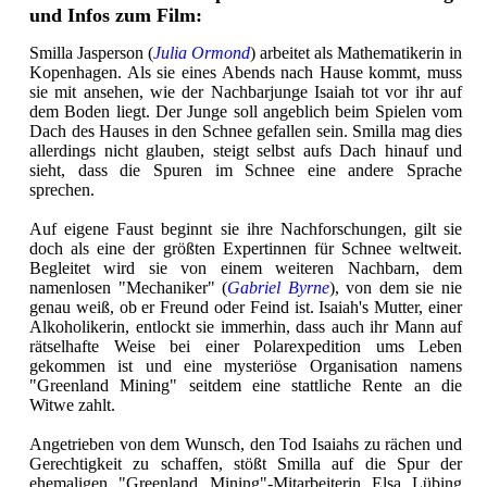
und Infos zum Film:
Smilla Jasperson (
Julia Ormond
) arbeitet als Mathematikerin in
Kopenhagen. Als sie eines Abends nach Hause kommt, muss
sie mit ansehen, wie der Nachbarjunge Isaiah tot vor ihr auf
dem Boden liegt. Der Junge soll angeblich beim Spielen vom
Dach des Hauses in den Schnee gefallen sein. Smilla mag dies
allerdings nicht glauben, steigt selbst aufs Dach hinauf und
sieht, dass die Spuren im Schnee eine andere Sprache
sprechen.
Auf eigene Faust beginnt sie ihre Nachforschungen, gilt sie
doch als eine der größten Expertinnen für Schnee weltweit.
Begleitet wird sie von einem weiteren Nachbarn, dem
namenlosen "Mechaniker" (
Gabriel Byrne
), von dem sie nie
genau weiß, ob er Freund oder Feind ist. Isaiah's Mutter, einer
Alkoholikerin, entlockt sie immerhin, dass auch ihr Mann auf
rätselhafte Weise bei einer Polarexpedition ums Leben
gekommen ist und eine mysteriöse Organisation namens
"Greenland Mining" seitdem eine stattliche Rente an die
Witwe zahlt.
Angetrieben von dem Wunsch, den Tod Isaiahs zu rächen und
Gerechtigkeit zu schaffen, stößt Smilla auf die Spur der
ehemaligen "Greenland Mining"-Mitarbeiterin Elsa Lübing