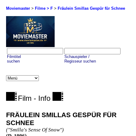
Moviemaster
>
Filme > F
>
Fräulein Smillas Gespür für Schnee
Filmtitel
Schauspieler /
suchen
Regisseur suchen
Film - Info
FRÄULEIN SMILLAS GESPÜR FÜR
SCHNEE
("Smilla's Sense Of Snow")
(D, 1996)