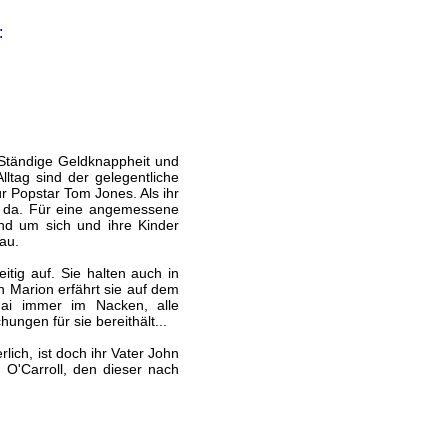
:
 Ständige Geldknappheit und
lltag sind der gelegentliche
r Popstar Tom Jones. Als ihr
e da. Für eine angemessene
nd um sich und ihre Kinder
au.
tig auf. Sie halten auch in
Marion erfährt sie auf dem
hai immer im Nacken, alle
ngen für sie bereithält...
rlich, ist doch ihr Vater John
O'Carroll, den dieser nach