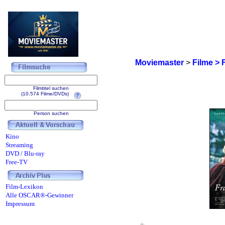
Moviemaster
>
Filme > 
Filmtitel suchen
(10.574 Filme/DVDs)
Person suchen
Kino
Streaming
DVD / Blu-ray
Free-TV
Film-Lexikon
Alle OSCAR®-Gewinner
Impressum