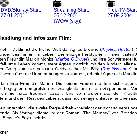
DVD/Blu-ray-Start:
Streaming-Start:
Free-TV-Start
27.01.2001
05.12.2001
27.09.2004
(WOW (sky))
 Handlung und Infos zum Film:
ertel in Dublin ist die kleine Welt der Agnes Browne (
Anjelica Huston
).
nder bestimmen ihr Leben. Der einzige Farbtupfer in ihrem tristen A
sten Freundin Marion Monks (
Marion O'Dwyer
) und ihre Schwärmerei fü
all ums Leben kommt, steht Agnes plötzlich mit den Kindern allein
der Gang zum skrupellosen Geldverleiher Mr. Billy (
Ray Winstone
) u
lbwegs über die Runden bringen zu können, arbeitet Agnes als Marktfr
dem ihrer Freundin Marion. Die beiden Frauen muntern sich gegensei
 begegnen den größten Schwierigkeiten mit einem Galgenhumor. Von 
ich nie hätte träumen lassen. Und so meistern sie, den Kredit
dern und dem Rest des Lebens, dass noch einige unliebsame Überraschu
en unter sich" die zweite Regie-Arbeit - vielleicht gar nicht so verwunde
ende. Als Vorlage diente ihr der Roman "The Mammy" von Brendan 
. Browne's Boys" schrieb.
acher