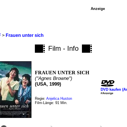
Anzeige
F
>
Frauen unter sich
Film - Info
FRAUEN UNTER SICH
("Agnes Browne")
(USA, 1999)
DVD kaufen (A
#Anzeige
Regie:
Anjelica Huston
Film-Länge: 91 Min.