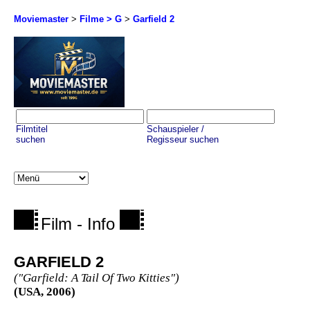
Moviemaster
>
Filme > G
>
Garfield 2
Filmtitel
Schauspieler /
suchen
Regisseur suchen
Film - Info
GARFIELD 2
("Garfield: A Tail Of Two Kitties")
(USA, 2006)