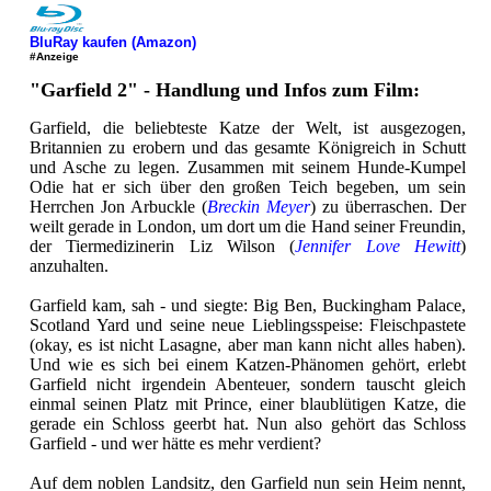
BluRay kaufen (Amazon)
#Anzeige
"Garfield 2" - Handlung und Infos zum Film:
Garfield, die beliebteste Katze der Welt, ist ausgezogen,
Britannien zu erobern und das gesamte Königreich in Schutt
und Asche zu legen. Zusammen mit seinem Hunde-Kumpel
Odie hat er sich über den großen Teich begeben, um sein
Herrchen Jon Arbuckle (
Breckin Meyer
) zu überraschen. Der
weilt gerade in London, um dort um die Hand seiner Freundin,
der Tiermedizinerin Liz Wilson (
Jennifer Love Hewitt
)
anzuhalten.
Garfield kam, sah - und siegte: Big Ben, Buckingham Palace,
Scotland Yard und seine neue Lieblingsspeise: Fleischpastete
(okay, es ist nicht Lasagne, aber man kann nicht alles haben).
Und wie es sich bei einem Katzen-Phänomen gehört, erlebt
Garfield nicht irgendein Abenteuer, sondern tauscht gleich
einmal seinen Platz mit Prince, einer blaublütigen Katze, die
gerade ein Schloss geerbt hat. Nun also gehört das Schloss
Garfield - und wer hätte es mehr verdient?
Auf dem noblen Landsitz, den Garfield nun sein Heim nennt,