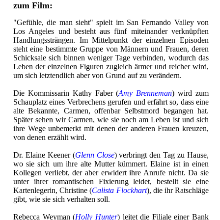
zum Film:
"Gefühle, die man sieht" spielt im San Fernando Valley von
Los Angeles und besteht aus fünf miteinander verknüpften
Handlungssträngen. Im Mittelpunkt der einzelnen Episoden
steht eine bestimmte Gruppe von Männern und Frauen, deren
Schicksale sich binnen weniger Tage verbinden, wodurch das
Leben der einzelnen Figuren zugleich ärmer und reicher wird,
um sich letztendlich aber von Grund auf zu verändern.
Die Kommissarin Kathy Faber (
Amy Brenneman
) wird zum
Schauplatz eines Verbrechens gerufen und erfährt so, dass eine
alte Bekannte, Carmen, offenbar Selbstmord begangen hat.
Später sehen wir Carmen, wie sie noch am Leben ist und sich
ihre Wege unbemerkt mit denen der anderen Frauen kreuzen,
von denen erzählt wird.
Dr. Elaine Keener (
Glenn Close
) verbringt den Tag zu Hause,
wo sie sich um ihre alte Mutter kümmert. Elaine ist in einen
Kollegen verliebt, der aber erwidert ihre Anrufe nicht. Da sie
unter ihrer romantischen Fixierung leidet, bestellt sie eine
Kartenlegerin, Christine (
Calista Flockhart
), die ihr Ratschläge
gibt, wie sie sich verhalten soll.
Rebecca Weyman (
Holly Hunter
) leitet die Filiale einer Bank