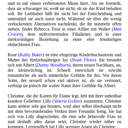
und ist mit einem verheirateten Mann liiert. Als sie feststellt,
dass sie schwanger ist, weiß sie nicht, ob sie das Kind behalten
soll. Ihr Liebhaber hilft ihr nicht bei der Entscheidung und
unterstützt sie auch sonst nicht. Während sie über die wenig
verlockenden Alternativen nachdenkt, die ihr nunmehr offen
stehen, findet Rebecca Trost in einer Affäre mit Walter (
Matt
Craven
), dem stellvertretenden Filialleiter, und in einer
merkwürdigen Beziehung zu einer eher feindseligen
obdachlosen Frau.
Rose (
Kathy Baker
) ist eine ehrgeizige Kinderbuchautorin und
Mutter des fünfzehnjährigen Jay (
Noah Fleiss
). Sie freundet
sich mit Albert (
Danny Woodburn
), ihrem neuen Nachbarn, an,
der kleinwüchsig ist. Schnell entwickelt sie sowohl
romantische als auch mütterliche Gefühle für ihn. Vor ihrem
Sohn, der sexuell schon viel aktiver ist, als sie vermutet,
verbirgt sie jedoch die wahre Natur ihrer Gefühle für Albert.
Christine, die die Karten für Elaine legt, lebt mit ihrer unheilbar
kranken Geliebten Lilly (
Valeria Golino
) zusammen. Christine
kann andere sehr gut beraten, wird aber selbst überhaupt nicht
mit dem bevorstehenden Verlust ihrer Freundin fertig. Sie hat
sich von Lilly abgeschottet, die eine sehr liebevolle Frau ist
und deshalb alles daran setzt, Christine wieder näher zu
kommen. Letztendlich hat Lilly weniger Angst als Christine...