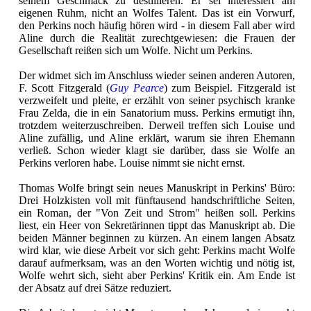
seinem Geschmack zu destillieren. Er sei interessiert am
eigenen Ruhm, nicht an Wolfes Talent. Das ist ein Vorwurf,
den Perkins noch häufig hören wird - in diesem Fall aber wird
Aline durch die Realität zurechtgewiesen: die Frauen der
Gesellschaft reißen sich um Wolfe. Nicht um Perkins.
Der widmet sich im Anschluss wieder seinen anderen Autoren,
F. Scott Fitzgerald (
Guy Pearce
) zum Beispiel. Fitzgerald ist
verzweifelt und pleite, er erzählt von seiner psychisch kranke
Frau Zelda, die in ein Sanatorium muss. Perkins ermutigt ihn,
trotzdem weiterzuschreiben. Derweil treffen sich Louise und
Aline zufällig, und Aline erklärt, warum sie ihren Ehemann
verließ. Schon wieder klagt sie darüber, dass sie Wolfe an
Perkins verloren habe. Louise nimmt sie nicht ernst.
Thomas Wolfe bringt sein neues Manuskript in Perkins' Büro:
Drei Holzkisten voll mit fünftausend handschriftliche Seiten,
ein Roman, der "Von Zeit und Strom" heißen soll. Perkins
liest, ein Heer von Sekretärinnen tippt das Manuskript ab. Die
beiden Männer beginnen zu kürzen. An einem langen Absatz
wird klar, wie diese Arbeit vor sich geht: Perkins macht Wolfe
darauf aufmerksam, was an den Worten wichtig und nötig ist,
Wolfe wehrt sich, sieht aber Perkins' Kritik ein. Am Ende ist
der Absatz auf drei Sätze reduziert.