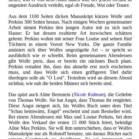
ungeniert Ausdruck verleiht, egal ob Freude, Wut oder Trauer.
Aus dem 1100 Seiten dicken Manuskript kürzen Wolfe und
Perkins 300 Seiten heraus. Nach einigen Wochen gemeinsamer
Arbeit nimmt Perkins den jungen Autor mit zu sich nach
Hause: Er hat dessen exaltierte Art inzwischen schätzen
gelernt. Perkins wohnt mit seiner Frau Louise und seinen fünf
Töchtern in einem Vorort New Yorks. Die ganze Familie
amüsiert sich über Wolfes ungezügelte Art – er spricht so
ausführlich wie er schreibt. Beim gemeinsamen Abendessen
gibt Wolfe preis, dass er bereits ein nächstes Buch plant.
Perkins ermahnt ihn, dass das aktuelle erst noch erscheinen
muss, und dass Wolfe sich einen griffigeren Titel dafür
überlegen solle als "O Lost". Trotzdem wird an diesem Abend
sichtbar, wie nah die beiden Männer sich bereits sind.
Das spürt auch Aline Bernstein (
Nicole Kidman
), die Geliebte
von Thomas Wolfe. Sie hat Angst, dass Thomas ihr entgleitet.
Diese Angst steigert sich, bis Wolfes Buch unter dem Titel
"Schau heimwärts, Engel" erscheint und zum Bestseller wird.
Bei einem Abendessen mit Max und Louise Perkins, bei dem
Wolfe den Verkauf der ersten 15 000 Stück feiert, beleidigt
Aline Max Perkins. Sie will ihm unterschieben, dass er Wolfes
Manuskripte nur als Rohstoff benutze, um daraus Bücher nach