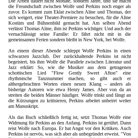
Die Arbeit dauert nicht Monate, sondern Jahre, und sie macht
die Freundschaft zwischen Wolfe und Perkins noch enger als
zuvor. Es kommt zum Eklat zwischen Aline und Thomas, der
sich weigert, eine Theater-Premiere zu besuchen, für die Aline
Kostüm und Bühnenbild gemacht hat. Am selben Abend
verlässt Thomas Aline, ihm ist Perkins wichtiger. Und auch der
vernachlässigt seine Familie: Er fährt nicht mit in die
gemeinsamen Ferien sondern bleibt in New York, bei Wolfe.
An einem dieser Abende schleppt Wolfe Perkins in einen
schwarzen Jazzclub. Der zurückhaltende Perkins ist nicht
begeistert, bis ihm Wolfe die Parallele zwischen Literatur und
Jazz erklärt: So, wie die Musiker aus dem getragenen
schottischen Lied "Flow Gently Sweet Afton" eine
rhythmische Tanznummer machen, so gibt auch er
althergebrachten Worten einen neuen Klang – anders als
bisherige Autoren wie etwa Henry James. Aber von da an
streiten die beiden Männer häufiger. Wolfe trinkt und fängt an
die Kürzungen zu kritisieren, Perkins arbeitet unbeirrt weiter
am Manuskript.
Als das Buch schließlich fertig ist, setzt Thomas Wolfe eine
Widmung für Perkins an den Anfang. Perkins ist gerührt. Dann
reist Wolfe nach Europa. Er hat Angst vor den Kritiken. Auch
Perkins ist nervös, was sich aber als unbegründet erweist. "Von