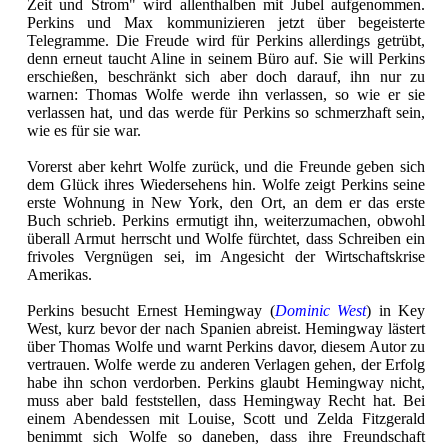
Zeit und Strom" wird allenthalben mit Jubel aufgenommen.
Perkins und Max kommunizieren jetzt über begeisterte
Telegramme. Die Freude wird für Perkins allerdings getrübt,
denn erneut taucht Aline in seinem Büro auf. Sie will Perkins
erschießen, beschränkt sich aber doch darauf, ihn nur zu
warnen: Thomas Wolfe werde ihn verlassen, so wie er sie
verlassen hat, und das werde für Perkins so schmerzhaft sein,
wie es für sie war.
Vorerst aber kehrt Wolfe zurück, und die Freunde geben sich
dem Glück ihres Wiedersehens hin. Wolfe zeigt Perkins seine
erste Wohnung in New York, den Ort, an dem er das erste
Buch schrieb. Perkins ermutigt ihn, weiterzumachen, obwohl
überall Armut herrscht und Wolfe fürchtet, dass Schreiben ein
frivoles Vergnügen sei, im Angesicht der Wirtschaftskrise
Amerikas.
Perkins besucht Ernest Hemingway (
Dominic West
) in Key
West, kurz bevor der nach Spanien abreist. Hemingway lästert
über Thomas Wolfe und warnt Perkins davor, diesem Autor zu
vertrauen. Wolfe werde zu anderen Verlagen gehen, der Erfolg
habe ihn schon verdorben. Perkins glaubt Hemingway nicht,
muss aber bald feststellen, dass Hemingway Recht hat. Bei
einem Abendessen mit Louise, Scott und Zelda Fitzgerald
benimmt sich Wolfe so daneben, dass ihre Freundschaft