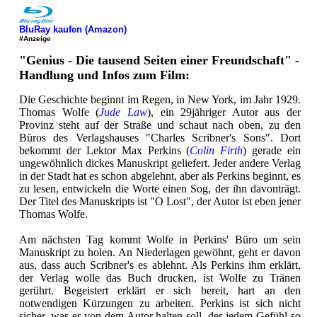
BluRay kaufen (Amazon)
#Anzeige
"Genius - Die tausend Seiten einer Freundschaft" -
Handlung und Infos zum Film:
Die Geschichte beginnt im Regen, in New York, im Jahr 1929.
Thomas Wolfe (
Jude Law
), ein 29jähriger Autor aus der
Provinz steht auf der Straße und schaut nach oben, zu den
Büros des Verlagshauses "Charles Scribner's Sons". Dort
bekommt der Lektor Max Perkins (
Colin Firth
) gerade ein
ungewöhnlich dickes Manuskript geliefert. Jeder andere Verlag
in der Stadt hat es schon abgelehnt, aber als Perkins beginnt, es
zu lesen, entwickeln die Worte einen Sog, der ihn davonträgt.
Der Titel des Manuskripts ist "O Lost", der Autor ist eben jener
Thomas Wolfe.
Am nächsten Tag kommt Wolfe in Perkins' Büro um sein
Manuskript zu holen. An Niederlagen gewöhnt, geht er davon
aus, dass auch Scribner's es ablehnt. Als Perkins ihm erklärt,
der Verlag wolle das Buch drucken, ist Wolfe zu Tränen
gerührt. Begeistert erklärt er sich bereit, hart an den
notwendigen Kürzungen zu arbeiten. Perkins ist sich nicht
sicher, was er von dem Autor halten soll, der jedem Gefühl so