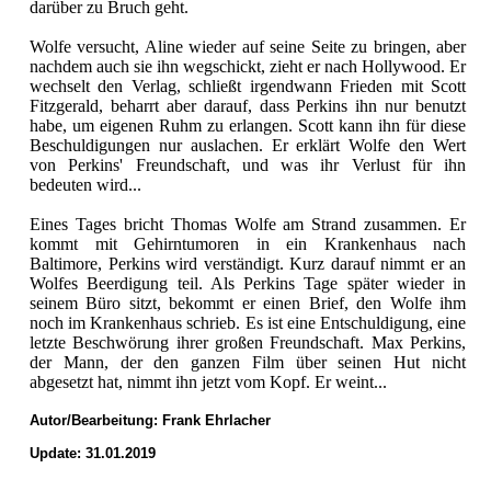
darüber zu Bruch geht.
Wolfe versucht, Aline wieder auf seine Seite zu bringen, aber
nachdem auch sie ihn wegschickt, zieht er nach Hollywood. Er
wechselt den Verlag, schließt irgendwann Frieden mit Scott
Fitzgerald, beharrt aber darauf, dass Perkins ihn nur benutzt
habe, um eigenen Ruhm zu erlangen. Scott kann ihn für diese
Beschuldigungen nur auslachen. Er erklärt Wolfe den Wert
von Perkins' Freundschaft, und was ihr Verlust für ihn
bedeuten wird...
Eines Tages bricht Thomas Wolfe am Strand zusammen. Er
kommt mit Gehirntumoren in ein Krankenhaus nach
Baltimore, Perkins wird verständigt. Kurz darauf nimmt er an
Wolfes Beerdigung teil. Als Perkins Tage später wieder in
seinem Büro sitzt, bekommt er einen Brief, den Wolfe ihm
noch im Krankenhaus schrieb. Es ist eine Entschuldigung, eine
letzte Beschwörung ihrer großen Freundschaft. Max Perkins,
der Mann, der den ganzen Film über seinen Hut nicht
abgesetzt hat, nimmt ihn jetzt vom Kopf. Er weint...
Autor/Bearbeitung:
Frank Ehrlacher
Update: 31.01.2019