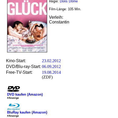
Regie:
Doris Dörrie
Film-Länge:
105
Min.
Verleih:
Constantin
Kino-Start:
23.02.2012
DVD/Blu-ray-Start:
06.09.2012
Free-TV-Start:
19.08.2014
(ZDF)
DVD kaufen (Amazon)
#Anzeige
BluRay kaufen (Amazon)
#Anzeige