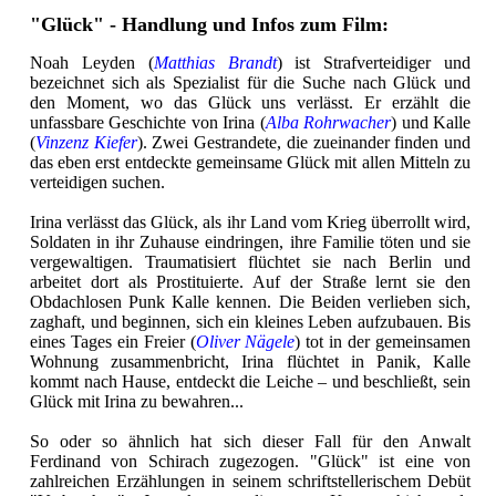
"Glück" - Handlung und Infos zum Film:
Noah Leyden (
Matthias Brandt
) ist Strafverteidiger und
bezeichnet sich als Spezialist für die Suche nach Glück und
den Moment, wo das Glück uns verlässt. Er erzählt die
unfassbare Geschichte von Irina (
Alba Rohrwacher
) und Kalle
(
Vinzenz Kiefer
). Zwei Gestrandete, die zueinander finden und
das eben erst entdeckte gemeinsame Glück mit allen Mitteln zu
verteidigen suchen.
Irina verlässt das Glück, als ihr Land vom Krieg überrollt wird,
Soldaten in ihr Zuhause eindringen, ihre Familie töten und sie
vergewaltigen. Traumatisiert flüchtet sie nach Berlin und
arbeitet dort als Prostituierte. Auf der Straße lernt sie den
Obdachlosen Punk Kalle kennen. Die Beiden verlieben sich,
zaghaft, und beginnen, sich ein kleines Leben aufzubauen. Bis
eines Tages ein Freier (
Oliver Nägele
) tot in der gemeinsamen
Wohnung zusammenbricht, Irina flüchtet in Panik, Kalle
kommt nach Hause, entdeckt die Leiche – und beschließt, sein
Glück mit Irina zu bewahren...
So oder so ähnlich hat sich dieser Fall für den Anwalt
Ferdinand von Schirach zugezogen. "Glück" ist eine von
zahlreichen Erzählungen in seinem schriftstellerischem Debüt