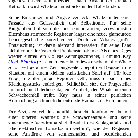
zügellosen Lebensstil überzieht. Nach Ansicht der strengen
Katholikin wird Whale schnurstracks in der Hölle landen.
Seine Einsamkeit und Ängste versteckt Whale hinter einer
Fassade aus Gelassenheit und Selbstironie. Für seine
Biographen hat sich der aus einem armen, verwahrlosten
Elternhaus stammende Regisseur längst eine neue, glamouröse
Lebensgeschichte zurechtgelegt. Doch zu Whales großer
Enttäuschung ist daran niemand interessiert: für seine Fans
bleibt er nur der Vater der Frankenstein-Filme. Als eines Tages
wieder einmal ein College-Zeitungsschreiber, Edmund Kay
(
Jack Plotnick
) zu einem jener Interviews erscheint, die Whale
schon seit geraumer Zeit langweilen, peppt der Regisseur die
Situation mit einem kleinen sadistischen Spiel auf. Für jede
Frage, die der junge Reporter stellt, muss er sich eines
Kleidungsstücks entledigen. Schließlich sitzt der Fragesteller
nur noch in Unterhose da, ein Anblick, der Whale in einen
Schwächeanfall treibt. Kay muss in seiner peinlichen
Aufmachung auch noch die entsetzte Hannah zur Hilfe holen.
Der Arzt, den Whale daraufhin besucht, konfrontiert ihn mit
einer bitteren Wahrheit: die Schwächeanfälle und seine
zunehmende Verwirrung sind Resultat des Schlaganfalls und
"die elektrischen Tornados im Gehirn", wie der Regisseur
seine Anstürme von schmerzhaften und bedrückenden