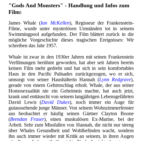
"Gods And Monsters" - Handlung und Infos zum
Film:
James Whale (
Ian McKellen
), Regisseur der Frankenstein-
Filme, wurde unter mysteriösen Umständen tot in seinem
Swimmingpool aufgefunden. Der Film blättert zurück in die
mögliche Vorgeschichte dieses tragischen Ereignisses: Wir
schreiben das Jahr 1957.
Whale ist zwar in den 1930er Jahren mit seinen Frankenstein
Verfilmungen berühmt geworden, hat aber seit Jahren bereits
keinen Film mehr gedreht und hat sich in sein komfortables
Haus in den Pacific Palisades zurückgezogen, wo er sich,
umsorgt von seiner Haushälterin Hannah (
Lynn Redgrave
),
gerade von einem Gehirnschlag erholt. Whale, der aus seiner
Homosexualität nie ein Geheimnis machte, hat auch jetzt,
krank und enttäuscht von seinem langjährigen Lebensgefährten
David Lewis (
David Dukes
), noch immer ein Auge für
gutaussehende junge Männer. Von seinem Wohnzimmerfenster
aus beobachtet er häufig seinen Gärtner Clayton Boone
(
Brendan Fraser
), einen muskulösen Ex-Marine, bei der
Arbeit. Sehr zum Missfallen von Hannah, die nicht nur streng
über Whales Gesundheit und Wohlbefinden wacht, sondern
ihn auch immer wieder mit Kritik an seinem, in ihren Augen