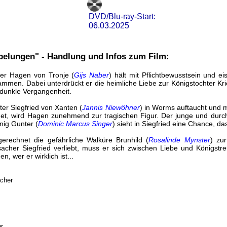
DVD/Blu-ray-Start:
06.03.2025
ibelungen" - Handlung und Infos zum Film:
er Hagen von Tronje (
Gijs Naber
) hält mit Pflichtbewusstsein und e
ammen. Dabei unterdrückt er die heimliche Liebe zur Königstochter Kri
 dunkle Vergangenheit.
er Siegfried von Xanten (
Jannis Niewöhner
) in Worms auftaucht und 
rdet, wird Hagen zunehmend zur tragischen Figur. Der junge und durch
nig Gunter (
Dominic Marcus Singer
) sieht in Siegfried eine Chance, da
sgerechnet die gefährliche Walküre Brunhild (
Rosalinde Mynster
) zu
acher Siegfried verliebt, muss er sich zwischen Liebe und Königst
n, wer er wirklich ist...
acher
r.