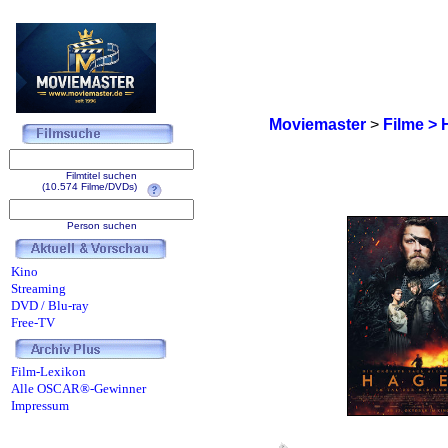
Moviemaster
>
Filme > 
Filmtitel suchen
(10.574 Filme/DVDs)
Person suchen
Kino
Streaming
DVD / Blu-ray
Free-TV
Film-Lexikon
Alle OSCAR®-Gewinner
Impressum