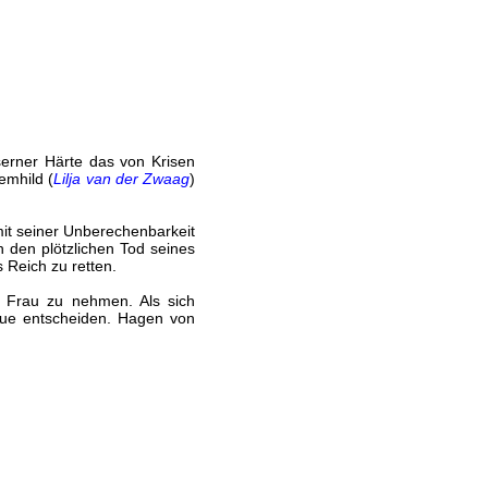
iserner Härte das von Krisen
emhild (
Lilja van der Zwaag
)
mit seiner Unberechenbarkeit
 den plötzlichen Tod seines
s Reich zu retten.
r Frau zu nehmen. Als sich
reue entscheiden. Hagen von