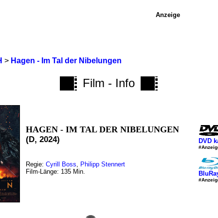
Anzeige
H
>
Hagen - Im Tal der Nibelungen
Film - Info
HAGEN - IM TAL DER NIBELUNGEN
(D, 2024)
DVD k
#Anzeig
Regie:
Cyrill Boss
,
Philipp Stennert
Film-Länge: 135 Min.
BluRa
#Anzeig