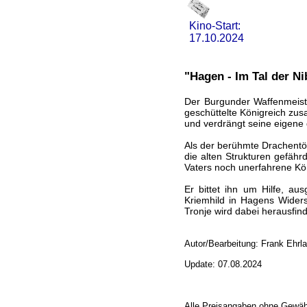
Kino-Start:
17.10.2024
"Hagen - Im Tal der N
Der Burgunder Waffenmeist
geschüttelte Königreich zus
und verdrängt seine eigene
Als der berühmte Drachentöt
die alten Strukturen gefäh
Vaters noch unerfahrene Kö
Er bittet ihn um Hilfe, au
Kriemhild in Hagens Widers
Tronje wird dabei herausfinde
Autor/Bearbeitung: Frank Ehrl
Update: 07.08.2024
Alle Preisangaben ohne Gewäh