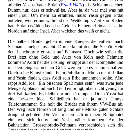
arbeitet Yasins Vater Erdal (
Erdal Yildiz
) als Schlammcatcher.
Dumm nur, dass er schwul ist. Aber ja, da war mal was mit
einer Frau. Um mehr zu erfahren, muss Yasin gegen Erdal
antreten, weil er nur während des Wettkampfs Zeit zum Reden
hat. Erdal erzählt, dass das Geld in Esthers Heimat ist – im
Norden auf einer Insel. Aber welcher, das weiß er nicht.
Die halben Brüder gehen in eine Kneipe, die entfernt nach
Seemannskneipe aussieht. Dort erkennt der alte Seebär Hein
den Leuchtturm: er steht auf Fehmarn. Doch wie sollen die
Drei jetzt ohne Geld und Auto von Köln nach Fehmarn
kommen? Addi hat die Lösung: er rappt auf der Domplatte und
mit dem eingesammelten Geld, werden sie es schon schaffen.
Doch seine Kunst zündet beim Publikum nicht so recht. Julian
und Yasin finden, dass Addi sein Erbe annehmen sollte. Also
rappt Addi los: "Ein bisschen Spaß muss sein", was zwar jede
Menge Applaus und auch Geld einbringt, aber nicht genug für
drei Fahrkarten. Es bleibt nur noch Trampen. Doch Yasin hat
eine bessere Idee. Schließlich hat er ja noch Jennys
Telefonnummer. Sie holt die Brüder mit ihrem VW-Bus ab.
Der Weg nach Norden ist lang und eine Mütze guten Schlafs
dringend geboten. Die Vier mieten sich in einem Billigmotel
ein, wo sich Jenny und Yasin näher kommen. An der
Bahnstation Grossenbrode-Fehmarn verabschieden sich die