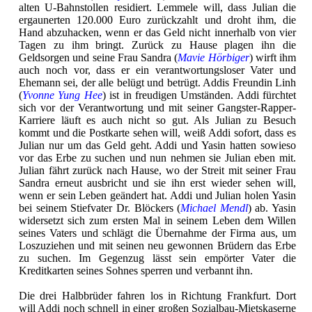
alten U-Bahnstollen residiert. Lemmele will, dass Julian die
ergaunerten 120.000 Euro zurückzahlt und droht ihm, die
Hand abzuhacken, wenn er das Geld nicht innerhalb von vier
Tagen zu ihm bringt. Zurück zu Hause plagen ihn die
Geldsorgen und seine Frau Sandra (
Mavie Hörbiger
) wirft ihm
auch noch vor, dass er ein verantwortungsloser Vater und
Ehemann sei, der alle belügt und betrügt. Addis Freundin Linh
(
Yvonne Yung Hee
) ist in freudigen Umständen. Addi fürchtet
sich vor der Verantwortung und mit seiner Gangster-Rapper-
Karriere läuft es auch nicht so gut. Als Julian zu Besuch
kommt und die Postkarte sehen will, weiß Addi sofort, dass es
Julian nur um das Geld geht. Addi und Yasin hatten sowieso
vor das Erbe zu suchen und nun nehmen sie Julian eben mit.
Julian fährt zurück nach Hause, wo der Streit mit seiner Frau
Sandra erneut ausbricht und sie ihn erst wieder sehen will,
wenn er sein Leben geändert hat. Addi und Julian holen Yasin
bei seinem Stiefvater Dr. Blöckers (
Michael Mendl
) ab. Yasin
widersetzt sich zum ersten Mal in seinem Leben dem Willen
seines Vaters und schlägt die Übernahme der Firma aus, um
Loszuziehen und mit seinen neu gewonnen Brüdern das Erbe
zu suchen. Im Gegenzug lässt sein empörter Vater die
Kreditkarten seines Sohnes sperren und verbannt ihn.
Die drei Halbbrüder fahren los in Richtung Frankfurt. Dort
will Addi noch schnell in einer großen Sozialbau-Mietskaserne