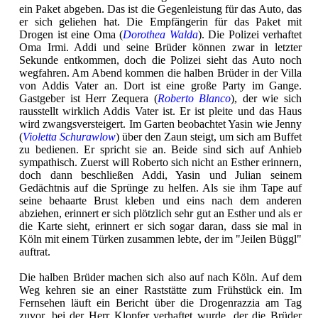
ein Paket abgeben. Das ist die Gegenleistung für das Auto, das
er sich geliehen hat. Die Empfängerin für das Paket mit
Drogen ist eine Oma (
Dorothea Walda
). Die Polizei verhaftet
Oma Irmi. Addi und seine Brüder können zwar in letzter
Sekunde entkommen, doch die Polizei sieht das Auto noch
wegfahren. Am Abend kommen die halben Brüder in der Villa
von Addis Vater an. Dort ist eine große Party im Gange.
Gastgeber ist Herr Zequera (
Roberto Blanco
), der wie sich
rausstellt wirklich Addis Vater ist. Er ist pleite und das Haus
wird zwangsversteigert. Im Garten beobachtet Yasin wie Jenny
(
Violetta Schurawlow
) über den Zaun steigt, um sich am Buffet
zu bedienen. Er spricht sie an. Beide sind sich auf Anhieb
sympathisch. Zuerst will Roberto sich nicht an Esther erinnern,
doch dann beschließen Addi, Yasin und Julian seinem
Gedächtnis auf die Sprünge zu helfen. Als sie ihm Tape auf
seine behaarte Brust kleben und eins nach dem anderen
abziehen, erinnert er sich plötzlich sehr gut an Esther und als er
die Karte sieht, erinnert er sich sogar daran, dass sie mal in
Köln mit einem Türken zusammen lebte, der im "Jeilen Büggl"
auftrat.
Die halben Brüder machen sich also auf nach Köln. Auf dem
Weg kehren sie an einer Raststätte zum Frühstück ein. Im
Fernsehen läuft ein Bericht über die Drogenrazzia am Tag
zuvor, bei der Herr Klopfer verhaftet wurde, der die Brüder