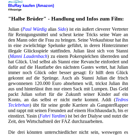
BluRay kaufen (Amazon)
#Anzeige
"Halbe Brüder" - Handlung und Infos zum Film:
Julian (
Paul Würdig
alias
Sido
) ist ein äußert cleverer Vertreter
für Reinigungsmittel und scheut keine Tricks seine Ware an
den Mann oder die Frau zu bringen. Seine Verkaufstour hat ihn
in eine zwielichtige Spelunke geführt, in deren Hinterzimmer
illegale Glücksspiele stattfinden. Julian lässt sich von Stanni
(
Manni Laudenbach
) zu einem Pokerspielchen überreden und
hat Glück. Und selbst als Stanni eine Revanche einfordert und
dafür auf die Hautfarbe des nächsten Gastes wettet, hat Julian
immer noch Glück oder besser gesagt: Er hilft dem Glück
gekonnt auf die Sprünge. Auch als Stanni Julian die frisch
gewonnenen 120.000 Euro abnehmen will, trickst Julian ihn
aus und hinterlässt ihm nur einen Sack mit Lumpen. Das Geld
packt Julian sofort für die Zukunft seiner Kinder auf ein
Konto, an das selbst er nicht mehr kommt. Addi (
Tedros
Teclebrhan
) übt für seine große Karriere als GangsterRapper
und rappt mit seinen Freunden auf einem Hochhausdach, bis er
einstürzt. Yasin (
Fahri Yardim
) ist bei der Dialyse und nutzt die
Zeit, den Wirtschaftsteil der FAZ durchzuarbeiten.
Die drei könnten unterschiedlicher nicht sein, weswegen es