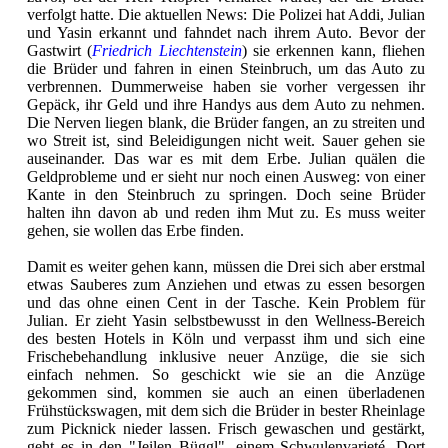
verfolgt hatte. Die aktuellen News: Die Polizei hat Addi, Julian
und Yasin erkannt und fahndet nach ihrem Auto. Bevor der
Gastwirt (
Friedrich Liechtenstein
) sie erkennen kann, fliehen
die Brüder und fahren in einen Steinbruch, um das Auto zu
verbrennen. Dummerweise haben sie vorher vergessen ihr
Gepäck, ihr Geld und ihre Handys aus dem Auto zu nehmen.
Die Nerven liegen blank, die Brüder fangen, an zu streiten und
wo Streit ist, sind Beleidigungen nicht weit. Sauer gehen sie
auseinander. Das war es mit dem Erbe. Julian quälen die
Geldprobleme und er sieht nur noch einen Ausweg: von einer
Kante in den Steinbruch zu springen. Doch seine Brüder
halten ihn davon ab und reden ihm Mut zu. Es muss weiter
gehen, sie wollen das Erbe finden.
Damit es weiter gehen kann, müssen die Drei sich aber erstmal
etwas Sauberes zum Anziehen und etwas zu essen besorgen
und das ohne einen Cent in der Tasche. Kein Problem für
Julian. Er zieht Yasin selbstbewusst in den Wellness-Bereich
des besten Hotels in Köln und verpasst ihm und sich eine
Frischebehandlung inklusive neuer Anzüge, die sie sich
einfach nehmen. So geschickt wie sie an die Anzüge
gekommen sind, kommen sie auch an einen überladenen
Frühstückswagen, mit dem sich die Brüder in bester Rheinlage
zum Picknick nieder lassen. Frisch gewaschen und gestärkt,
geht es in den "Jeilen Büggl", einem Schwulenvarieté. Dort