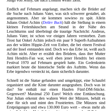
Jungs von Jenny, die nach London weiter zieht.
Endlich auf Fehmarn angelangt, machen sich die Brüder auf
die Suche nach Julians Vater, was sich schwerer gestaltet, als
angenommen. Aber sie kommen sowieso zu spät. Allein
Julians Onkel Achim (
Detlev Buck
) hält die Stellung in einem
kleinen Ferienhäuschen am Strand in der Nähe des
Leuchtturms und überbringt die traurige Nachricht: Andreas,
Julians Vater, ist schon vor einigen Jahren verstorben. Zum
Trost hat Onkel Achim jedoch ein paar 9 Super8-Aufnahmen
aus der wilden Hippie-Zeit von Esther, die bei einem Festival
auf der Insel entstanden sind. Doch wo das Erbe ist, weiß auch
Achim nicht. Aber er erzählt den Brüdern, dass ihre Mutter
Jimi Hendrix-Fan war, weil eben jener Hendrix bei einem
Festival 1970 auf Fehmarn gespielt hatte. Ein Gedenkstein
markiert heute die historische Stelle des Auftritts. Wenn das
Erbe irgendwo versteckt ist, dann sicherlich darunter.
Schnell ist die Statue gefunden und umgekippt, eine Schaufel
organisiert und die Kiste darunter ausgegraben. Doch was ist
das? Sie enthält nur einen Haufen Fünf-DM-Stücke.
Gegenwert? Maximal 250 Euro! Welch eine Enttäuschung.
Nur Julian erkennt den wahren Wert der Münzen, behält es
aber für sich und mimt den Frustrierten. Die Münzen sind
Erstprägungen und etwa 130.000 Euro wert – etwas mehr als