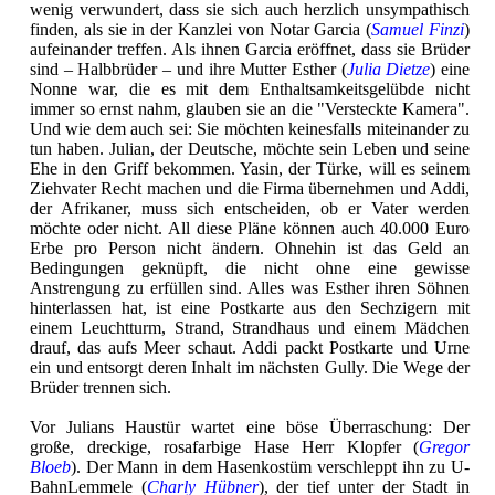
wenig verwundert, dass sie sich auch herzlich unsympathisch
finden, als sie in der Kanzlei von Notar Garcia (
Samuel Finzi
)
aufeinander treffen. Als ihnen Garcia eröffnet, dass sie Brüder
sind – Halbbrüder – und ihre Mutter Esther (
Julia Dietze
) eine
Nonne war, die es mit dem Enthaltsamkeitsgelübde nicht
immer so ernst nahm, glauben sie an die "Versteckte Kamera".
Und wie dem auch sei: Sie möchten keinesfalls miteinander zu
tun haben. Julian, der Deutsche, möchte sein Leben und seine
Ehe in den Griff bekommen. Yasin, der Türke, will es seinem
Ziehvater Recht machen und die Firma übernehmen und Addi,
der Afrikaner, muss sich entscheiden, ob er Vater werden
möchte oder nicht. All diese Pläne können auch 40.000 Euro
Erbe pro Person nicht ändern. Ohnehin ist das Geld an
Bedingungen geknüpft, die nicht ohne eine gewisse
Anstrengung zu erfüllen sind. Alles was Esther ihren Söhnen
hinterlassen hat, ist eine Postkarte aus den Sechzigern mit
einem Leuchtturm, Strand, Strandhaus und einem Mädchen
drauf, das aufs Meer schaut. Addi packt Postkarte und Urne
ein und entsorgt deren Inhalt im nächsten Gully. Die Wege der
Brüder trennen sich.
Vor Julians Haustür wartet eine böse Überraschung: Der
große, dreckige, rosafarbige Hase Herr Klopfer (
Gregor
Bloeb
). Der Mann in dem Hasenkostüm verschleppt ihn zu U-
BahnLemmele (
Charly Hübner
), der tief unter der Stadt in