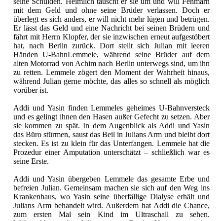
seine Schulden. Heimlich tauscht er sie um und will Fehmarn
mit dem Geld und ohne seine Brüder verlassen. Doch er
überlegt es sich anders, er will nicht mehr lügen und betrügen.
Er lässt das Geld und eine Nachricht bei seinen Brüdern und
fährt mit Herrn Klopfer, der sie inzwischen erneut aufgestöbert
hat, nach Berlin zurück. Dort stellt sich Julian mit leeren
Händen U-BahnLemmele, während seine Brüder auf dem
alten Motorrad von Achim nach Berlin unterwegs sind, um ihn
zu retten. Lemmele zögert den Moment der Wahrheit hinaus,
während Julian gerne möchte, das alles so schnell als möglich
vorüber ist.
Addi und Yasin finden Lemmeles geheimes U-Bahnversteck
und es gelingt ihnen den Hasen außer Gefecht zu setzen. Aber
sie kommen zu spät. In dem Augenblick als Addi und Yasin
das Büro stürmen, saust das Beil in Julians Arm und bleibt dort
stecken. Es ist zu klein für das Unterfangen. Lemmele hat die
Prozedur einer Amputation unterschätzt – schließlich war es
seine Erste.
Addi und Yasin übergeben Lemmele das gesamte Erbe und
befreien Julian. Gemeinsam machen sie sich auf den Weg ins
Krankenhaus, wo Yasin seine überfällige Dialyse erhält und
Julians Arm behandelt wird. Außerdem hat Addi die Chance,
zum ersten Mal sein Kind im Ultraschall zu sehen.