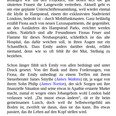
situierten Frauen die Langeweile vertreiben. Aktuell geht es
um eine geplante Unterschriftensammlung, weil wieder einmal
die Idylle in Hampstead, einem der exklusivsten Stadtviertel
Londons, bedroht ist – durch Mobilfunkmasten. Ganz beiläufig
erzählt Fiona auch von neuen Luxusapartments, die gegenüber,
an den Ausläufern des Hampstead Parks, errichtet werden
sollen. Natürlich sind alle Freundinnen Fionas Feuer und
Flamme für dieses Neubauprojekt, schließlich ist das alte
Hospital, das dafür weichen soll, in ihren Augen nur ein
Schandfleck. Dass Emily anders darüber denkt, erfährt
niemand, denn wie so oft fehlt ihr der Mut, Stellung zu
beziehen.
Schon länger fühlt sich Emily von allen bedrängt und unter
Druck gesetzt. Von der Bank und ihren Forderungen, von
Fiona, die Emily unbedingt zu einem Treffen mit ihrem
Steuerberater James Smythe (
James Watkins
) rät, ja sogar von
ihrem Sohn Philip (
James Norton
), der sich Sorgen um ihre
finanzielle Situation und seine etwas in Apathie erstarrte Mutter
macht, zumal er wegen eines Jobangebots wohl London bald
verlassen wird. „Du musst etwas ändern“, rät er ihr beim
gemeinsamen Lunch, doch weil ihr Selbstwertgefühl am
Boden ist, zweifelt sie daran, dass sie das kann. Bis etwas
passiert, das ihr Leben auf den Kopf stellen wird.