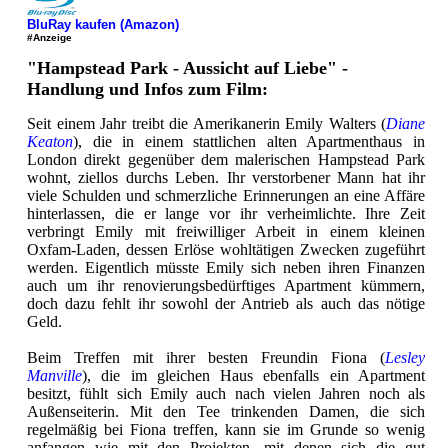
BluRay kaufen (Amazon)
#Anzeige
"Hampstead Park - Aussicht auf Liebe" -
Handlung und Infos zum Film:
Seit einem Jahr treibt die Amerikanerin Emily Walters (
Diane
Keaton
), die in einem stattlichen alten Apartmenthaus in
London direkt gegenüber dem malerischen Hampstead Park
wohnt, ziellos durchs Leben. Ihr verstorbener Mann hat ihr
viele Schulden und schmerzliche Erinnerungen an eine Affäre
hinterlassen, die er lange vor ihr verheimlichte. Ihre Zeit
verbringt Emily mit freiwilliger Arbeit in einem kleinen
Oxfam-Laden, dessen Erlöse wohltätigen Zwecken zugeführt
werden. Eigentlich müsste Emily sich neben ihren Finanzen
auch um ihr renovierungsbedürftiges Apartment kümmern,
doch dazu fehlt ihr sowohl der Antrieb als auch das nötige
Geld.
Beim Treffen mit ihrer besten Freundin Fiona (
Lesley
Manville
), die im gleichen Haus ebenfalls ein Apartment
besitzt, fühlt sich Emily auch nach vielen Jahren noch als
Außenseiterin. Mit den Tee trinkenden Damen, die sich
regelmäßig bei Fiona treffen, kann sie im Grunde so wenig
anfangen wie mit den Projekten, mit denen sich die gut