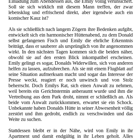
Einladung zum Abendessen aus, die Emily völlig verunsichert.
Soll sie sich wirklich mit diesem Mann treffen, der zwar
lebensklug und erfrischend direkt, aber irgendwie auch ein
komischer Kauz ist?
Als sie schließlich nach langem Zögern ihre Bedenken aufgibt,
entwickelt sich ein harmonischer Hüttenabend, zu dem Donald
selbst gefangenen Fisch und Emily die ehrliche Erkenntnis
beiträgt, dass er sauberer als ursprünglich von ihr angenommen
wirkt. In den nächsten Tagen kommen sich die beiden näher,
obwohl sie auf den ersten Blick inkompatibel erscheinen.
Emily gelingt es sogar, Donalds Widerwillen, sich von anderen
helfen zu lassen, aufzubrechen. Als sie mit einem Flugblatt auf
seine Situation aufmerksam macht und sogar das Interesse der
Presse weckt, reagiert er noch unwirsch und von Stolz
beherrscht. Doch Emilys Rat, sich einen Anwalt zu nehmen,
weil bereits ein Gerichtstermin anberaumt wurde und ihm die
Vertreibung aus dem Park droht, nimmt er schließlich an. Als
beide vom Anwalt zurückkommen, erwartet sie ein Schock.
Unbekannte haben Donalds Hütte in seiner Abwesenheit völlig
zerstört und ihm gedroht, endlich zu verschwinden und das
Weite zu suchen.
Stattdessen bleibt er in der Nähe, wird von Emily in ihr
Apartment und damit endgültig in ihr Leben geholt. Alles