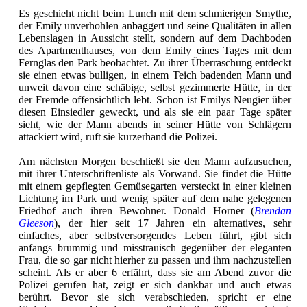
Es geschieht nicht beim Lunch mit dem schmierigen Smythe,
der Emily unverhohlen anbaggert und seine Qualitäten in allen
Lebenslagen in Aussicht stellt, sondern auf dem Dachboden
des Apartmenthauses, von dem Emily eines Tages mit dem
Fernglas den Park beobachtet. Zu ihrer Überraschung entdeckt
sie einen etwas bulligen, in einem Teich badenden Mann und
unweit davon eine schäbige, selbst gezimmerte Hütte, in der
der Fremde offensichtlich lebt. Schon ist Emilys Neugier über
diesen Einsiedler geweckt, und als sie ein paar Tage später
sieht, wie der Mann abends in seiner Hütte von Schlägern
attackiert wird, ruft sie kurzerhand die Polizei.
Am nächsten Morgen beschließt sie den Mann aufzusuchen,
mit ihrer Unterschriftenliste als Vorwand. Sie findet die Hütte
mit einem gepflegten Gemüsegarten versteckt in einer kleinen
Lichtung im Park und wenig später auf dem nahe gelegenen
Friedhof auch ihren Bewohner. Donald Horner (
Brendan
Gleeson
), der hier seit 17 Jahren ein alternatives, sehr
einfaches, aber selbstversorgendes Leben führt, gibt sich
anfangs brummig und misstrauisch gegenüber der eleganten
Frau, die so gar nicht hierher zu passen und ihm nachzustellen
scheint. Als er aber 6 erfährt, dass sie am Abend zuvor die
Polizei gerufen hat, zeigt er sich dankbar und auch etwas
berührt. Bevor sie sich verabschieden, spricht er eine