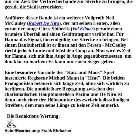
nur ein Ziel: Die Verbrecherbande zur Strecke zu bringen, die
gerade die Stadt terrorisiert.
Anführer dieser Bande ist ein weiterer Vollprofi: Neil
McCauley (
Robert De Niro
), der mit seinen Leuten, allen
voran der junge Chris Shiherlis (
Val Kilmer
) gerade einen
brutalen Überfall auf einen Geldtransport verübt hat. Für
Hanna das Signal, ihn endgültig zur Strecke zu bringen. Bei
einem Banküberfall ist er ihnen auf den Fersen - McCauley
riecht jedoch Lunte und bläst den Coup ab. Nun wird es Zeit
für Hanna, sich mit ihm Auge in Auge gegenüberzusetzen, um
ihm klar zu machen: Es kann nur einen Sieger geben.
Eine besondere Variante des "Katz-und-Maus"-Spiel
inszenierte Regisseur Michael Mann in "Heat". Die beiden
Protagonisten belauern sich lange Zeit, ohne sich wirklich zu
berühren. Die unmittelbare Begegnung zwischen den
charismatischen Hauptdarstellern Pacino und De Niro ist
dann auch einer der Höhepunkte des zwei-einhalb-stündigen
Streifens, dem man seine Länge zu keiner Zeit anmerkt.
Die Redaktions-Wertung:
65 %
Autor/Bearbeitung:
Frank Ehrlacher