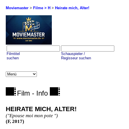
Moviemaster
>
Filme > H
>
Heirate mich, Alter!
Filmtitel
Schauspieler /
suchen
Regisseur suchen
Film - Info
HEIRATE MICH, ALTER!
("Epouse moi mon pote ")
(F, 2017)