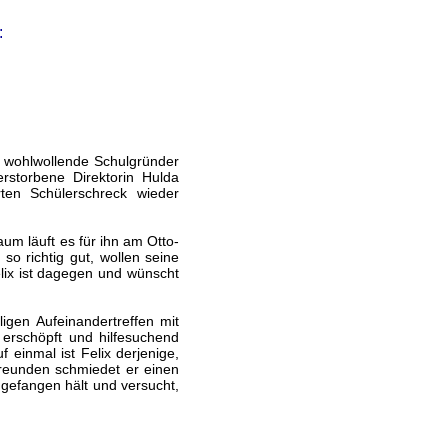
:
er wohlwollende Schulgründer
rstorbene Direktorin Hulda
rten Schülerschreck wieder
aum läuft es für ihn am Otto-
) so richtig gut, wollen seine
lix ist dagegen und wünscht
ligen Aufeinandertreffen mit
g erschöpft und hilfesuchend
einmal ist Felix derjenige,
reunden schmiedet er einen
 gefangen hält und versucht,