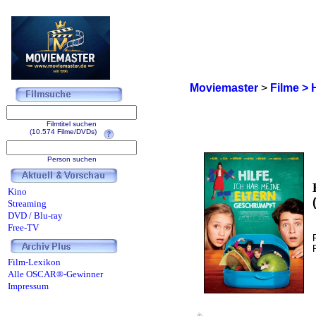
Moviemaster
>
Filme > 
Filmtitel suchen
(10.574 Filme/DVDs)
Person suchen
Kino
Streaming
DVD / Blu-ray
Free-TV
Film-Lexikon
Alle OSCAR®-Gewinner
Impressum