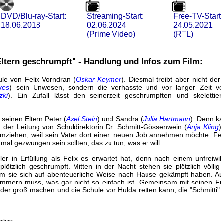
DVD/Blu-ray-Start:
Streaming-Start:
Free-TV-Start
18.06.2018
02.06.2024
24.05.2021
(Prime Video)
(RTL)
 Eltern geschrumpft" - Handlung und Infos zum Film:
ule von Felix Vorndran (
Oskar Keymer
). Diesmal treibt aber nicht d
kes
) sein Unwesen, sondern die verhasste und vor langer Zeit ve
zki
). Ein Zufall lässt den seinerzeit geschrumpften und skelettie
 seinen Eltern Peter (
Axel Stein
) und Sandra (
Julia Hartmann
). Denn k
er Leitung von Schuldirektorin Dr. Schmitt-Gössenwein (
Anja Kling
umziehen, weil sein Vater dort einen neuen Job annehmen möchte. Fe
 mal gezwungen sein sollten, das zu tun, was er will.
r in Erfüllung als Felix es erwartet hat, denn nach einem unfreiwil
lötzlich geschrumpft. Mitten in der Nacht stehen sie plötzlich völli
 sie sich auf abenteuerliche Weise nach Hause gekämpft haben. Auf 
ümmern muss, was gar nicht so einfach ist. Gemeinsam mit seinen F
ieder groß machen und die Schule vor Hulda retten kann, die "Schmitti"
..