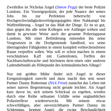
Zweifellos ist Nicholas Angel (
Simon Pegg
) der beste Polizist
Londons. Ein Vorzeigepolizist, der jede Nuance der seines
Jobs bis zur Perfektion beherrscht: von
Hochgeschwindigkeitsverfolgungsjagden über Nahkampf bis
Waffenführung - Angel ist das Maß der Dinge. Er ist so gut,
dass gegen ihn alle seine Kollegen wie Anfänger wirken und
damit in gewisser Weise auch der gesamte Polizeiapparat
Londons. Mit einer Beförderung entsenden ihn seine
Vorgesetzen in die Dorfgemeinde Sandford, wo seine
überragenden Fähigkeiten in einem komplett verbrechensfreien
Raum verpuffen sollen. Was soll er schon machen in einem
verschlafenen Kaff mit Gartenfesten, Treffen der
Nachbarschaftswache und höchstens dem einen oder anderen
Ladendiebstahl als Höhepunkt des kriminalistischen Alltags?
Nur mit größter Mühe findet sich Angel in dieser
Ereignislosigkeit zurecht und dazu macht ihm sein neuer
Partner Danny Butterman (
Nick Frost
) zunächst das Leben mit
seiner naiven Begeisterung nicht gerade leichter. Als Angel
kurz davor ist, sich seinem Schicksal zu ergeben, werden
durch eine Reihe seltsamer Unfälle seine unglaublichen
Polizeireflexe wiedererweckt. Mit seinem etwas
schwerfälligen, aber unverzichtbaren Partner Danny im
Schlepptau, beginnt Angel, die ewige Beschaulichkeit