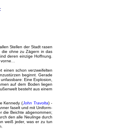
:
llen Stellen der Stadt rasen
 die ohne zu Zägern in das
ind deren einzige Hoffnung.
z vorne…
et einen schon verzweifelten
inzustürzen beginnt. Gerade
unfassbare: Eine Explosion,
mmen auf dem Boden liegen
 Außenwelt besteht aus einem
ke Kennedy (
John Travolta
) -
nner faselt und mit Uniform-
ter die Beichte abgenommen;
durch den alle Neulinge durch
nn weiß jeder, was er zu tun
n.