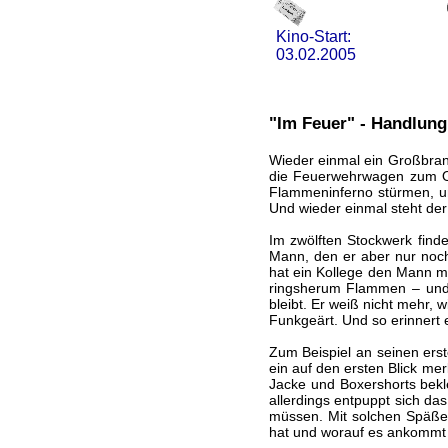
Kino-Start:
03.02.2005
"Im Feuer" - Handlung
Wieder einmal ein Großbrand
die Feuerwehrwagen zum Ort
Flammeninferno stürmen, um
Und wieder einmal steht de
Im zwölften Stockwerk finde
Mann, den er aber nur noch
hat ein Kollege den Mann m
ringsherum Flammen – und
bleibt. Er weiß nicht mehr,
Funkgeärt. Und so erinnert
Zum Beispiel an seinen ers
ein auf den ersten Blick me
Jacke und Boxershorts bekl
allerdings entpuppt sich das
müssen. Mit solchen Späßen 
hat und worauf es ankommt –