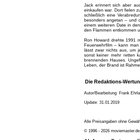
Jack erinnert sich aber a
einkaufen war. Dort fielen
schließlich eine Verabred
besonders angetan – und da
einem weiteren Date in den
den Flammen entkommen un
Ron Howard drehte 1991 
Feuerwehrfilm – kann man d
lässt zwar nichts aus, um 
sonst keiner mehr retten 
brennenden Hauses. Ungefä
Leben, der Brand ist Rahme
Die Redaktions-Wertun
Autor/Bearbeitung: Frank Ehrl
Update: 31.01.2019
Alle Preisangaben ohne Gewäh
© 1996 - 2026 moviemaster.de