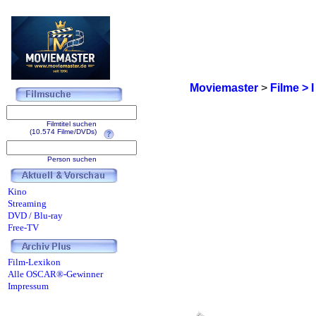
Moviemaster
>
Filme > I
Filmtitel suchen
(10.574 Filme/DVDs)
Person suchen
Kino
Streaming
DVD / Blu-ray
Free-TV
Film-Lexikon
Alle OSCAR®-Gewinner
Impressum