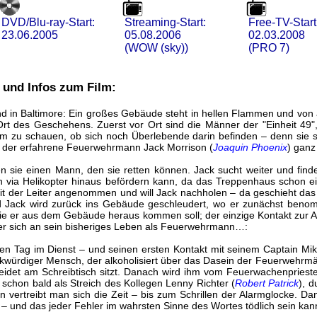
DVD/Blu-ray-Start:
Streaming-Start:
Free-TV-Start
23.06.2005
05.08.2006
02.03.2008
(WOW (sky))
(PRO 7)
 und Infos zum Film:
 in Baltimore: Ein großes Gebäude steht in hellen Flammen und von a
 des Geschehens. Zuerst vor Ort sind die Männer der "Einheit 49",
 zu schauen, ob sich noch Überlebende darin befinden – denn sie s
r der erfahrene Feuerwehrmann Jack Morrison (
Joaquin Phoenix
) gan
n sie einen Mann, den sie retten können. Jack sucht weiter und find
 via Helikopter hinaus befördern kann, da das Treppenhaus schon e
it der Leiter angenommen und will Jack nachholen – da geschieht das 
 Jack wird zurück ins Gebäude geschleudert, wo er zunächst beno
 wie er aus dem Gebäude heraus kommen soll; der einzige Kontakt zur
 er sich an sein bisheriges Leben als Feuerwehrmann…:
ten Tag im Dienst – und seinen ersten Kontakt mit seinem Captain Mi
rkwürdiger Mensch, der alkoholisiert über das Dasein der Feuerwehrmä
eidet am Schreibtisch sitzt. Danach wird ihm vom Feuerwachenpries
 schon bald als Streich des Kollegen Lenny Richter (
Robert Patrick
), 
vertreibt man sich die Zeit – bis zum Schrillen der Alarmglocke. Da
 und das jeder Fehler im wahrsten Sinne des Wortes tödlich sein kan