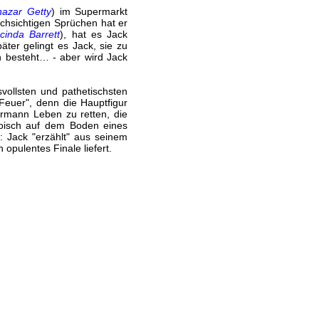
hazar Getty
) im Supermarkt
chsichtigen Sprüchen hat er
cinda Barrett
), hat es Jack
ter gelingt es Jack, sie zu
n besteht… - aber wird Jack
vollsten und pathetischsten
Feuer", denn die Hauptfigur
hrmann Leben zu retten, die
roisch auf dem Boden eines
 Jack "erzählt" aus seinem
pulentes Finale liefert.