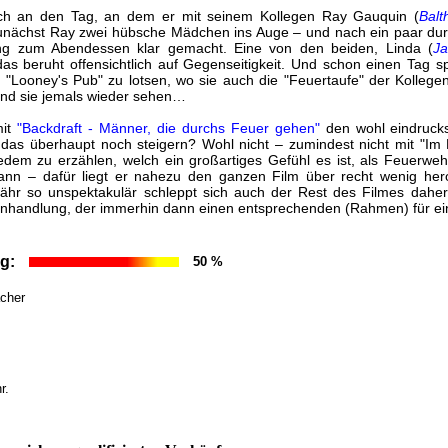
uch an den Tag, an dem er mit seinem Kollegen Ray Gauquin (
Balt
 zunächst Ray zwei hübsche Mädchen ins Auge – und nach ein paar dur
ung zum Abendessen klar gemacht. Eine von den beiden, Linda (
Ja
s beruht offensichtlich auf Gegenseitigkeit. Und schon einen Tag spä
 "Looney's Pub" zu lotsen, wo sie auch die "Feuertaufe" der Kollege
d sie jemals wieder sehen…
mit
"Backdraft - Männer, die durchs Feuer gehen"
den wohl eindrucks
as überhaupt noch steigern? Wohl nicht – zumindest nicht mit "Im 
jedem zu erzählen, welch ein großartiges Gefühl es ist, als Feuerwe
kann – dafür liegt er nahezu den ganzen Film über recht wenig he
hr so unspektakulär schleppt sich auch der Rest des Filmes daher:
nhandlung, der immerhin dann einen entsprechenden (Rahmen) für ein o
g:
50 %
acher
r.