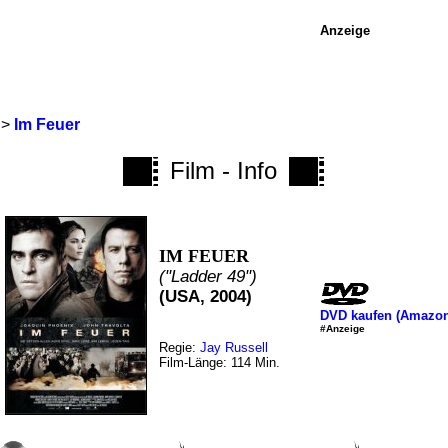
Anzeige
>
Im Feuer
Film - Info
IM FEUER
("Ladder 49")
(USA, 2004)
DVD kaufen (Amazon
#Anzeige
Regie:
Jay Russell
Film-Länge: 114 Min.