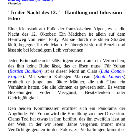
#Anzeige
"In der Nacht des 12." - Handlung und Infos zum
Film:
Eine Kleinstadt am Fuße der französischen Alpen, es ist die
Nacht des 12. Oktober: Ein Mädchen ist allein auf dem
Heimweg von einer Party. Als sie durch die stillen Straßen
läuft, begegnet ihr ein Mann. Er übergießt sie mit Benzin und
lässt sie bei lebendigem Leib verbrennen.
Jeder Kriminalbeamte stößt irgendwann auf ein Verbrechen,
das ihm keine Ruhe lässt, das er lösen muss. Für Yohan
(
Bastien Bouillon
) ist es dieser Mord an Clara (
Lula Cotton-
Frapier
). Mit seinem Kollegen Marceau (
Bouli Lanners
)
ermittelt er junge und ältere Männer, die mit Clara ein
Verhältnis hatten. Sie alle könnten es gewesen sein. Es waren
Beziehungen voller Missgunst, Besitzdenken oder
Gleichgültigkeit.
Den beiden Kommissaren eröffnet sich ein Panorama der
Abgründe. Für Yohan wird die Ermittlung zu einer Obsession.
Claras Tod hat etwas in ihm berührt, das ihn zweifeln lässt an
der Welt, in der wir leben. Jahre vergehen, immer mehr
Verdächtige geraten in den Fokus, zu Verhaftungen kommt es