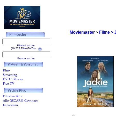
Moviemaster
>
Filme > 
Filmtitel suchen
(10.574 Filme/DVDs)
Person suchen
Kino
Streaming
DVD / Blu-ray
Free-TV
Film-Lexikon
Alle OSCAR®-Gewinner
Impressum