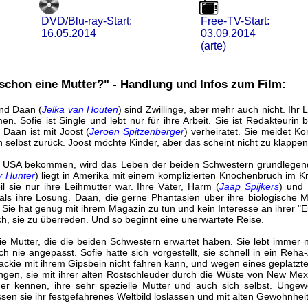
DVD/Blu-ray-Start:
Free-TV-Start:
16.05.2014
03.09.2014
(arte)
 schon eine Mutter?" - Handlung und Infos zum Film:
und Daan (
Jelka van Houten
) sind Zwillinge, aber mehr auch nicht. Ihr
 Sofie ist Single und lebt nur für ihre Arbeit. Sie ist Redakteurin be
 Daan ist mit Joost (
Jeroen Spitzenberger
) verheiratet. Sie meidet Ko
 selbst zurück. Joost möchte Kinder, aber das scheint nicht zu klappen
n USA bekommen, wird das Leben der beiden Schwestern grundlegend 
y Hunter
) liegt in Amerika mit einem komplizierten Knochenbruch im 
il sie nur ihre Leihmutter war. Ihre Väter, Harm (
Jaap Spijkers
) und 
ls ihre Lösung. Daan, die gerne Phantasien über ihre biologische Mut
 Sie hat genug mit ihrem Magazin zu tun und kein Interesse an ihrer "Eiz
ch, sie zu überreden. Und so beginnt eine unerwartete Reise.
 die Mutter, die die beiden Schwestern erwartet haben. Sie lebt immer 
h nie angepasst. Sofie hatte sich vorgestellt, sie schnell in ein Reha
ackie mit ihrem Gipsbein nicht fahren kann, und wegen eines geplatzten
gen, sie mit ihrer alten Rostschleuder durch die Wüste von New Me
der kennen, ihre sehr spezielle Mutter und auch sich selbst. Ungewo
sen sie ihr festgefahrenes Weltbild loslassen und mit alten Gewohnhei