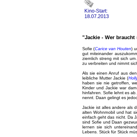
Kino-Start:
18.07.2013
"Jackie - Wer braucht
Sofie (
Carice van Houten
) 
gut miteinander auszukommen.
ziemlich streng mit sich um.
zu verbreiten und nimmt sich
Als sie einen Anruf aus de
leibliche Mutter Jackie (
Holl
haben sie nie getroffen, we
Kinder und Jackie war dama
hinfahren. Sofie lehnt es ab.
nennt. Daan gelingt es jedo
Jackie ist alles andere als
alten Wohnmobil und hat sic
einfach geht das nicht. Da J
sind Sofie und Daan gezwun
lernen sie sich untereinan
Lebens. Stück für Stück müs