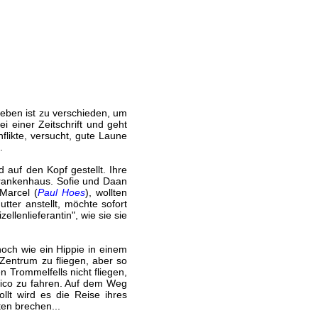
 Leben ist zu verschieden, um
i einer Zeitschrift und geht
nflikte, versucht, gute Laune
.
auf den Kopf gestellt. Ihre
Krankenhaus. Sofie und Daan
Marcel (
Paul Hoes
), wollten
ter anstellt, möchte sofort
ellenlieferantin", wie sie sie
noch wie ein Hippie in einem
-Zentrum zu fliegen, aber so
 Trommelfells nicht fliegen,
xico zu fahren. Auf dem Weg
llt wird es die Reise ihres
ten brechen...