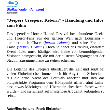
BluRay kaufen (Amazon)
#Anzeige
"Jeepers Creepers: Reborn" - Handlung und Infos
zum Film:
Das legendäre Horror Hound Festival lockt hunderte Geeks
und Horror-Fans aus der ganzen Welt nach Louisiana –
darunter auch Chase (
Imram Adams
) und seine Freundin
Laine (
Sydney Craven
). Doch je näher das freudig erwartete
Event rückt, umso häufiger wird Laine von beunruhigenden
Visionen heimgesucht, die mit der düsteren Vergangenheit der
Stadt in Zusammenhang zu stehen scheinen.
Die Legende des Creepers überdauert die Zeit und sorgt bei
vielen Einheimischen immer noch für Angst und Schrecken.
Als die erste Nacht des Festivals anbricht und sich das
blutgetränkte Programm dem Höhepunkt nähert, ahnt Laine,
dass etwas Mächtiges und Übernatürliches heraufbeschworen
wurde – und sie scheint auf mysteriöse Art damit verbunden zu
sein...
Autor/Bearbeitung:
Frank Ehrlacher