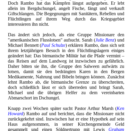
Doch Rambo hat das Kämpfen längst aufgegeben. Er lebt
allein im Bergdschungel, angelt Fische, fängt und verkauft
Giftschlangen. Die Begegnungen mit Sanitätern, Rebellen und
Flüchtlingen auf ihrem Weg durch das Kriegsgebiet
interessieren ihn nicht.
Das ändert sich jedoch, als eine Gruppe Missionare den
"amerikanischen Flusslotsen" aufsucht. Sarah (
Julie Benz
) und
Michael Bennett (
Paul Schulze
) erklären Rambo, dass sich seit
ihrem letztjährigen Besuch in den Flüchtlingslagern einiges
geändert hat: Das birmanische Militär hat die Pfade vermint –
das Reisen auf dem Landweg ist inzwischen zu gefährlich.
Daher bitten sie ihn, die Gruppe den Salween aufwärts zu
lotsen, damit sie den bedrängten Karen in den Bergen
Medikamente, Nahrung und Bibeln bringen können. Zunächst
lehnt Rambo ab, die birmanische Grenze zu überschreiten,
doch schließlich lässt er sich überreden und bringt Sarah,
Michael und die übrigen Helfer zu dem vereinbarten
Abmarschort im Dschungel.
Knapp zwei Wochen später sucht Pastor Arthur Marsh (
Ken
Howard
) Rambo auf und berichtet, dass die Missionare nicht
zurückgekehrt sind. Inzwischen hat er eine Hypothek auf sein
Haus aufgenommen, in seiner Kirchengemeinde Geld
gesammelt und einen Söldnertrupp mit Lewis
Graham