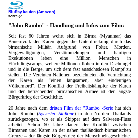
BluRay kaufen (Amazon)
#Anzeige
"John Rambo" - Handlung und Infos zum Film:
Seit fast 60 Jahren wehrt sich in Birma (Myanmar) das
Bauernvolk der Karen gegen die Unterdrückung durch das
birmanische Militär. Aufgrund von Folter, Morden,
Vergewaltigungen, Verstümmelungen und häufigen
Exekutionen leben eine Million Menschen in
Flüchtlingscamps, weitere Millionen flohen in den Dschungel
und in die Berge, um sich dem fast aussichtslosen Kampf zu
stellen. Die Vereinten Nationen bezeichneten die Vernichtung
der Karen als "einen langsamen, aber eindeutigen
Völkermord". Der Konflikt der Freiheitskämpfer der Karen
und der herrschenden birmanischen Armee ist der längste
Bürgerkrieg der Geschichte.
20 Jahre nach dem
dritten Film der "Rambo"-Serie
hat sich
John Rambo (
Sylvester Stallone
) in den Norden Thailands
zurückgezogen, wo er als Skipper auf dem Salween-Fluss
arbeitet. Schon 60 Jahre dauert der Konflikt zwischen
Birmanen und Karen an der nahen thailändisch-birmanischen
Grenze – der längste Bürgerkrieg der Menschheitsgeschichte.