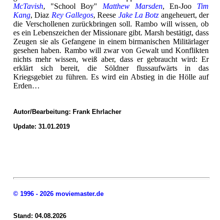
McTavish
, "School Boy"
Matthew Marsden
, En-Joo
Tim
Kang
, Diaz
Rey Gallegos
, Reese
Jake La Botz
angeheuert, der
die Verschollenen zurückbringen soll. Rambo will wissen, ob
es ein Lebenszeichen der Missionare gibt. Marsh bestätigt, dass
Zeugen sie als Gefangene in einem birmanischen Militärlager
gesehen haben. Rambo will zwar von Gewalt und Konflikten
nichts mehr wissen, weiß aber, dass er gebraucht wird: Er
erklärt sich bereit, die Söldner flussaufwärts in das
Kriegsgebiet zu führen. Es wird ein Abstieg in die Hölle auf
Erden…
Autor/Bearbeitung:
Frank Ehrlacher
Update: 31.01.2019
© 1996 - 2026 moviemaster.de
Stand: 04.08.2026