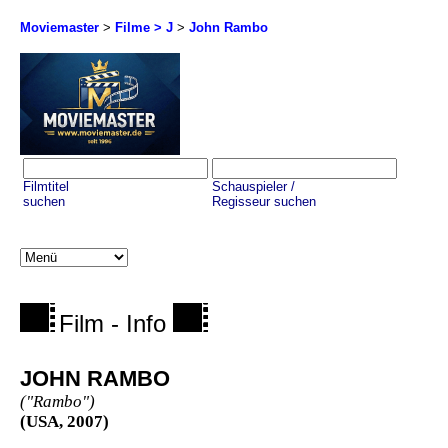
Moviemaster
>
Filme > J
>
John Rambo
Filmtitel
Schauspieler /
suchen
Regisseur suchen
Film - Info
JOHN RAMBO
("Rambo")
(USA, 2007)