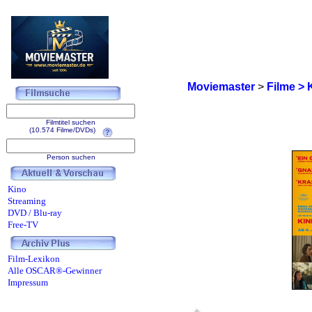
Moviemaster
>
Filme > 
Filmtitel suchen
(10.574 Filme/DVDs)
Person suchen
Kino
Streaming
DVD / Blu-ray
Free-TV
Film-Lexikon
Alle OSCAR®-Gewinner
Impressum