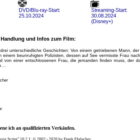
DVD/Blu-ray-Start:
Streaming-Start:
25.10.2024
30.08.2024
(Disney+)
 Handlung und Infos zum Film:
 drei unterschiedliche Geschichten: Von einem getriebenen Mann, der 
n einem beunruhigten Polizisten, dessen auf See vermisste Frau nach
d von einer entschlossenen Frau, die jemanden finden muss, der da
....
acher
r.
ne ich an qualifizierten Verkäufen.
vie Script" 10.2.1; © 2002 - 2026 by Frank Ehrlacher