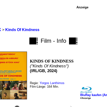
Anzeige
K
>
Kinds Of Kindness
Film - Info
KINDS OF KINDNESS
("Kinds Of Kindness")
(IRL/GB, 2024)
Regie:
Yorgos Lanthimos
Film-Länge: 164 Min.
BluRay kaufen (A
#Anzeige