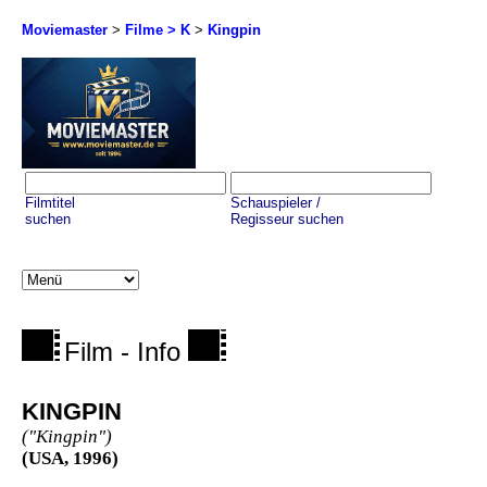
Moviemaster
>
Filme > K
>
Kingpin
Filmtitel
Schauspieler /
suchen
Regisseur suchen
Film - Info
KINGPIN
("Kingpin")
(USA, 1996)