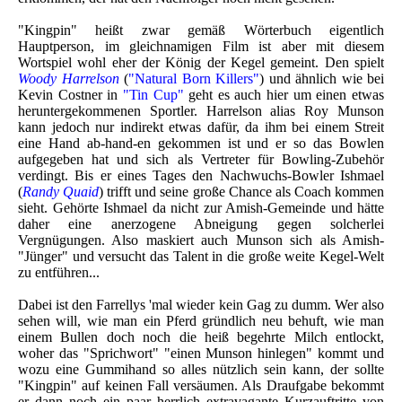
"Kingpin" heißt zwar gemäß Wörterbuch eigentlich
Hauptperson, im gleichnamigen Film ist aber mit diesem
Wortspiel wohl eher der König der Kegel gemeint. Den spielt
Woody Harrelson
(
"Natural Born Killers"
) und ähnlich wie bei
Kevin Costner in
"Tin Cup"
geht es auch hier um einen etwas
heruntergekommenen Sportler. Harrelson alias Roy Munson
kann jedoch nur indirekt etwas dafür, da ihm bei einem Streit
eine Hand ab-hand-en gekommen ist und er so das Bowlen
aufgegeben hat und sich als Vertreter für Bowling-Zubehör
verdingt. Bis er eines Tages den Nachwuchs-Bowler Ishmael
(
Randy Quaid
) trifft und seine große Chance als Coach kommen
sieht. Gehörte Ishmael da nicht zur Amish-Gemeinde und hätte
daher eine anerzogene Abneigung gegen solcherlei
Vergnügungen. Also maskiert auch Munson sich als Amish-
"Jünger" und versucht das Talent in die große weite Kegel-Welt
zu entführen...
Dabei ist den Farrellys 'mal wieder kein Gag zu dumm. Wer also
sehen will, wie man ein Pferd gründlich neu behuft, wie man
einem Bullen doch noch die heiß begehrte Milch entlockt,
woher das "Sprichwort" "einen Munson hinlegen" kommt und
wozu eine Gummihand so alles nützlich sein kann, der sollte
"Kingpin" auf keinen Fall versäumen. Als Draufgabe bekommt
er dann noch ein paar herrlich extravagante Kurzauftritte von