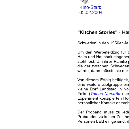
Kino-Start:
05.02.2004
"Kitchen Stories" - H
Schweden in den 1950er Jahr
Um den Werbefeldzug für d
Heim und Haushalt eingehen
steht fest: Um ihrer Famili
die der zwischen Schwede
würde, dann müsste sie nur 
Von diesem Erfolg beflügelt
eine weitere Zielgruppe e
kleine Dorf Landstad in No
Folke (
Tomas Norström
) b
Experiment konzipierten Ho
persönlicher Kontakt entst
Der Proband muss zu jede
Probanden zu keiner Zeit h
Personen bald einige sind, 