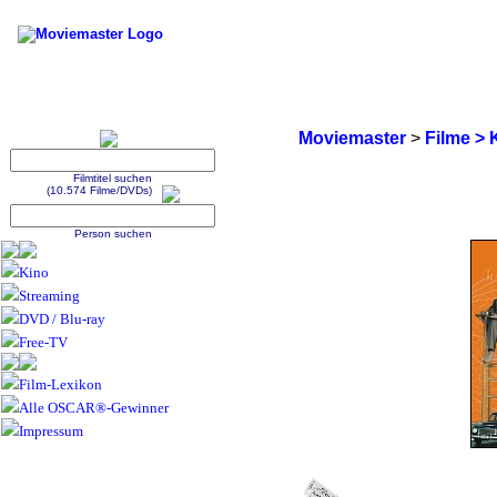
Moviemaster
>
Filme > 
Filmtitel suchen
(10.574 Filme/DVDs)
Person suchen
Kino
Streaming
DVD / Blu-ray
Free-TV
Film-Lexikon
Alle OSCAR®-Gewinner
Impressum