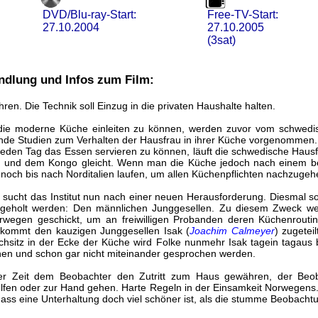
DVD/Blu-ray-Start:
Free-TV-Start:
27.10.2004
27.10.2005
(3sat)
andlung und Infos zum Film:
en. Die Technik soll Einzug in die privaten Haushalte halten.
ie moderne Küche einleiten zu können, werden zuvor vom schwedisc
de Studien zum Verhalten der Hausfrau in ihrer Küche vorgenommen.
e jeden Tag das Essen servieren zu können, läuft die schwedische Hausf
n und dem Kongo gleicht. Wenn man die Küche jedoch nach einem b
noch bis nach Norditalien laufen, um allen Küchenpflichten nachzugeh
, sucht das Institut nun nach einer neuen Herausforderung. Diesmal so
ingeholt werden: Den männlichen Junggesellen. Zu diesem Zweck w
rwegen geschickt, um an freiwilligen Probanden deren Küchenroutin
ekommt den kauzigen Junggesellen Isak (
Joachim Calmeyer
) zugetei
chsitz in der Ecke der Küche wird Folke nunmehr Isak tagein tagaus 
ehen und schon gar nicht miteinander gesprochen werden.
r Zeit dem Beobachter den Zutritt zum Haus gewähren, der Beo
elfen oder zur Hand gehen. Harte Regeln in der Einsamkeit Norwegens
dass eine Unterhaltung doch viel schöner ist, als die stumme Beobacht