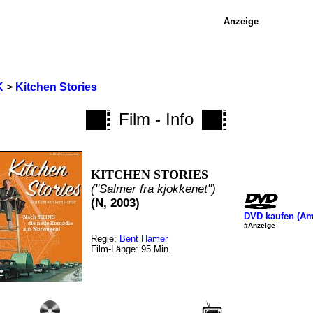
Anzeige
K
>
Kitchen Stories
Film - Info
KITCHEN STORIES
("Salmer fra kjokkenet")
(N, 2003)
DVD kaufen (A
#Anzeige
Regie:
Bent Hamer
Film-Länge: 95 Min.