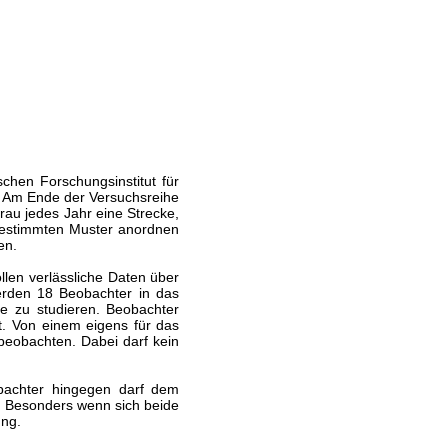
hen Forschungsinstitut für
 Am Ende der Versuchsreihe
rau jedes Jahr eine Strecke,
estimmten Muster anordnen
en.
llen verlässliche Daten über
erden 18 Beobachter in das
e zu studieren. Beobachter
lt. Von einem eigens für das
beobachten. Dabei darf kein
bachter hingegen darf dem
. Besonders wenn sich beide
ung.