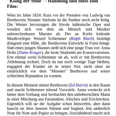
"Klang der Stille" - Handlung und Infos zum
Film:
Wien im Jahre 1824: Kurz vor der Premiere von Ludwig van
Beethovens Neunter Sinfonie ist die Partitur noch nicht fertig.
Die Wiener bevorzugen die frivole italienische Oper und
wenden sich von dem als Mensch und Musiker
unberechenbaren Maestro ab. Der an Krebs leidende
Musikverleger Wenzel Schlemmer (
Ralph Riach
) benötigt
dringend eine Hilfe, die Beethovens Entwürfe in Form bringt.
Statt eines jungen Mannes stellt sich eine junge Frau vor: Anna
Holtz (
Diane Kruger
), die beste Studentin am Konservatorium.
Erst einmal weist Schlemmer sie ab, weil er mit Beethovens
Ablehnung rechnet. Doch da nur noch wenige Tage bleiben,
engagiert der Kranke sie in seiner Not, nicht ohne sie
eindrücklich vor dem "Monster" Beethoven und seiner
schlechten Reputation zu warnen.
In diesem Moment stürmt Beethoven (
Ed Harris
) in den Raum
und macht Schlemmer tobend Vorwürfe. Anna versteckt sich
hinter dem Vorhang und beobachtet den unbeherrschten Mann
in einer Mischung aus Faszination, Abscheu und Erschrecken.
Eigentlich will sie die Aufgabe schon hinwerfen, aber dann
lauscht sie ihrer inneren Stimme und beginnt, fein säuberlich
Note für Note aufs Papier zu bringen. Anschließend macht sich