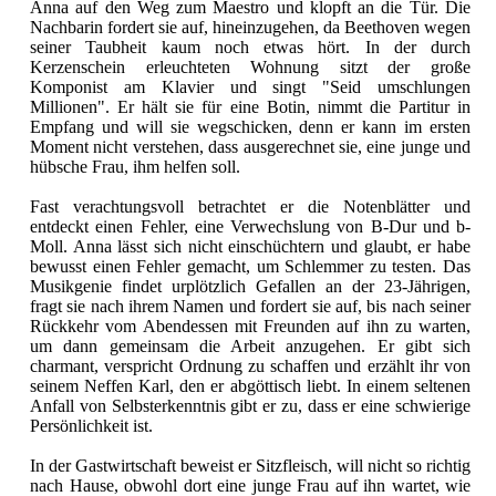
Anna auf den Weg zum Maestro und klopft an die Tür. Die
Nachbarin fordert sie auf, hineinzugehen, da Beethoven wegen
seiner Taubheit kaum noch etwas hört. In der durch
Kerzenschein erleuchteten Wohnung sitzt der große
Komponist am Klavier und singt "Seid umschlungen
Millionen". Er hält sie für eine Botin, nimmt die Partitur in
Empfang und will sie wegschicken, denn er kann im ersten
Moment nicht verstehen, dass ausgerechnet sie, eine junge und
hübsche Frau, ihm helfen soll.
Fast verachtungsvoll betrachtet er die Notenblätter und
entdeckt einen Fehler, eine Verwechslung von B-Dur und b-
Moll. Anna lässt sich nicht einschüchtern und glaubt, er habe
bewusst einen Fehler gemacht, um Schlemmer zu testen. Das
Musikgenie findet urplötzlich Gefallen an der 23-Jährigen,
fragt sie nach ihrem Namen und fordert sie auf, bis nach seiner
Rückkehr vom Abendessen mit Freunden auf ihn zu warten,
um dann gemeinsam die Arbeit anzugehen. Er gibt sich
charmant, verspricht Ordnung zu schaffen und erzählt ihr von
seinem Neffen Karl, den er abgöttisch liebt. In einem seltenen
Anfall von Selbsterkenntnis gibt er zu, dass er eine schwierige
Persönlichkeit ist.
In der Gastwirtschaft beweist er Sitzfleisch, will nicht so richtig
nach Hause, obwohl dort eine junge Frau auf ihn wartet, wie