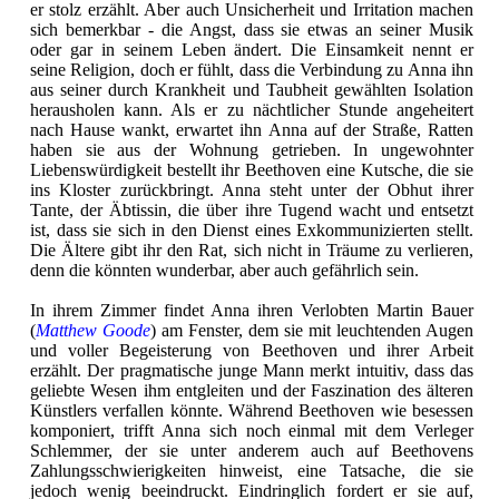
er stolz erzählt. Aber auch Unsicherheit und Irritation machen
sich bemerkbar - die Angst, dass sie etwas an seiner Musik
oder gar in seinem Leben ändert. Die Einsamkeit nennt er
seine Religion, doch er fühlt, dass die Verbindung zu Anna ihn
aus seiner durch Krankheit und Taubheit gewählten Isolation
herausholen kann. Als er zu nächtlicher Stunde angeheitert
nach Hause wankt, erwartet ihn Anna auf der Straße, Ratten
haben sie aus der Wohnung getrieben. In ungewohnter
Liebenswürdigkeit bestellt ihr Beethoven eine Kutsche, die sie
ins Kloster zurückbringt. Anna steht unter der Obhut ihrer
Tante, der Äbtissin, die über ihre Tugend wacht und entsetzt
ist, dass sie sich in den Dienst eines Exkommunizierten stellt.
Die Ältere gibt ihr den Rat, sich nicht in Träume zu verlieren,
denn die könnten wunderbar, aber auch gefährlich sein.
In ihrem Zimmer findet Anna ihren Verlobten Martin Bauer
(
Matthew Goode
) am Fenster, dem sie mit leuchtenden Augen
und voller Begeisterung von Beethoven und ihrer Arbeit
erzählt. Der pragmatische junge Mann merkt intuitiv, dass das
geliebte Wesen ihm entgleiten und der Faszination des älteren
Künstlers verfallen könnte. Während Beethoven wie besessen
komponiert, trifft Anna sich noch einmal mit dem Verleger
Schlemmer, der sie unter anderem auch auf Beethovens
Zahlungsschwierigkeiten hinweist, eine Tatsache, die sie
jedoch wenig beeindruckt. Eindringlich fordert er sie auf,