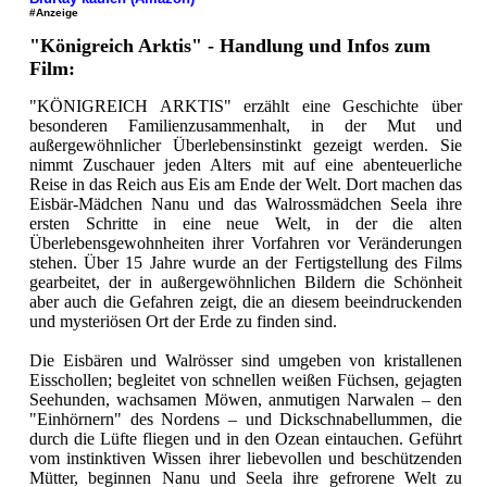
#Anzeige
"Königreich Arktis" - Handlung und Infos zum
Film:
"KÖNIGREICH ARKTIS" erzählt eine Geschichte über
besonderen Familienzusammenhalt, in der Mut und
außergewöhnlicher Überlebensinstinkt gezeigt werden. Sie
nimmt Zuschauer jeden Alters mit auf eine abenteuerliche
Reise in das Reich aus Eis am Ende der Welt. Dort machen das
Eisbär-Mädchen Nanu und das Walrossmädchen Seela ihre
ersten Schritte in eine neue Welt, in der die alten
Überlebensgewohnheiten ihrer Vorfahren vor Veränderungen
stehen. Über 15 Jahre wurde an der Fertigstellung des Films
gearbeitet, der in außergewöhnlichen Bildern die Schönheit
aber auch die Gefahren zeigt, die an diesem beeindruckenden
und mysteriösen Ort der Erde zu finden sind.
Die Eisbären und Walrösser sind umgeben von kristallenen
Eisschollen; begleitet von schnellen weißen Füchsen, gejagten
Seehunden, wachsamen Möwen, anmutigen Narwalen – den
"Einhörnern" des Nordens – und Dickschnabellummen, die
durch die Lüfte fliegen und in den Ozean eintauchen. Geführt
vom instinktiven Wissen ihrer liebevollen und beschützenden
Mütter, beginnen Nanu und Seela ihre gefrorene Welt zu