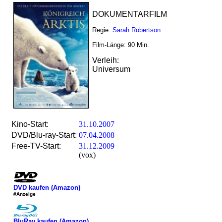
DOKUMENTARFILM
Regie:
Sarah Robertson
Film-Länge:
90
Min.
Verleih:
Universum
Kino-Start:
31.10.2007
DVD/Blu-ray-Start:
07.04.2008
Free-TV-Start:
31.12.2009
(vox)
DVD kaufen (Amazon)
#Anzeige
BluRay kaufen (Amazon)