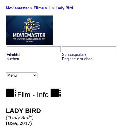
Moviemaster
>
Filme > L
>
Lady Bird
Filmtitel
Schauspieler /
suchen
Regisseur suchen
Film - Info
LADY BIRD
("Lady Bird")
(USA, 2017)