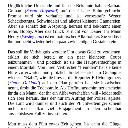
Unglückliche Umstände und falsche Bekannte haben Barbara
Graham (
Susan Hayward
) auf die falsche Bahn gebracht.
Prompt wird sie verhaftet und ist vorbestraft: Wegen
Scheckbetrugs, Schwindelei und allerlei kleinerer Gaunereien.
Aber sie schafft den Absprung, heiratet und bekommt einen
Sohn, Bobby. Aber das Glück ist nicht von Dauer: Ihr Mann
Henry (
Wesley Lau
) ist ein notorischer Alkoholiker. Sie verlässt
ihn und zieht wieder bei ein paar zwielichtigen Gestalten ein.
Das soll ihr Verhängnis werden: Um etwas Geld zu verdienen,
erklärt sie sich bereit, an ein paar kleineren Coups
teilzunehmen - und plötzlich ist sie die Hauptverdächtige in
einem Mordfall. Von ihren Verbrecher-"freunden" hat sie keine
Hilfe zu erwarten und plötzlich findet sie sich im Gefängnis
wieder - "Babs", wie die Presse, die Reporter Ed Montgomery
(
Simon Oakland
) auf den Plan gerufen hat, sie inzwischen
nennt, droht die Todesstrafe. Als Hoffnungsschimmer erscheint
ihr da ein Mann, der ihr ein Alibi verschaffen will - leider stellt
sich aber heraus, dass der nur im Auftrag der Polizei agierte.
Die Luft wird dünner und auch der Pflichtverteidiger scheint
nicht mehr allzu viel Engagement in den scheinbar
aussichtslosen Fall zu investieren...
Man muss dem Film etwas Zeit geben, bis er in die Gänge