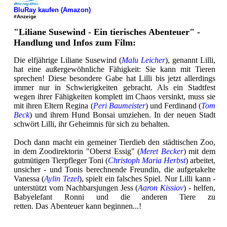
BluRay kaufen (Amazon)
#Anzeige
"Liliane Susewind - Ein tierisches Abenteuer" -
Handlung und Infos zum Film:
Die elfjährige Liliane Susewind (
Malu Leicher
), genannt Lilli,
hat eine außergewöhnliche Fähigkeit: Sie kann mit Tieren
sprechen! Diese besondere Gabe hat Lilli bis jetzt allerdings
immer nur in Schwierigkeiten gebracht. Als ein Stadtfest
wegen ihrer Fähigkeiten komplett im Chaos versinkt, muss sie
mit ihren Eltern Regina (
Peri Baumeister
) und Ferdinand (
Tom
Beck
) und ihrem Hund Bonsai umziehen. In der neuen Stadt
schwört Lilli, ihr Geheimnis für sich zu behalten.
Doch dann macht ein gemeiner Tierdieb den städtischen Zoo,
in dem Zoodirektorin "Oberst Essig" (
Meret Becker
) mit dem
gutmütigen Tierpfleger Toni (
Christoph Maria Herbst
) arbeitet,
unsicher - und Tonis berechnende Freundin, die aufgetakelte
Vanessa (
Aylin Tezel
), spielt ein falsches Spiel. Nur Lilli kann -
unterstützt vom Nachbarsjungen Jess (
Aaron Kissiov
) - helfen,
Babyelefant Ronni und die anderen Tiere zu
retten. Das Abenteuer kann beginnen...!