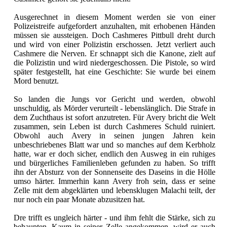
Ausgerechnet in diesem Moment werden sie von einer
Polizeistreife aufgefordert anzuhalten, mit erhobenen Händen
müssen sie aussteigen. Doch Cashmeres Pittbull dreht durch
und wird von einer Polizistin erschossen. Jetzt verliert auch
Cashmere die Nerven. Er schnappt sich die Kanone, zielt auf
die Polizistin und wird niedergeschossen. Die Pistole, so wird
später festgestellt, hat eine Geschichte: Sie wurde bei einem
Mord benutzt.
So landen die Jungs vor Gericht und werden, obwohl
unschuldig, als Mörder verurteilt - lebenslänglich. Die Strafe in
dem Zuchthaus ist sofort anzutreten. Für Avery bricht die Welt
zusammen, sein Leben ist durch Cashmeres Schuld ruiniert.
Obwohl auch Avery in seinen jungen Jahren kein
unbeschriebenes Blatt war und so manches auf dem Kerbholz
hatte, war er doch sicher, endlich den Ausweg in ein ruhiges
und bürgerliches Familienleben gefunden zu haben. So trifft
ihn der Absturz von der Sonnenseite des Daseins in die Hölle
umso härter. Immerhin kann Avery froh sein, dass er seine
Zelle mit dem abgeklärten und lebensklugen Malachi teilt, der
nur noch ein paar Monate abzusitzen hat.
Dre trifft es ungleich härter - und ihm fehlt die Stärke, sich zu
behaupten. Kaum in seiner Zelle angekommen, wird er auch