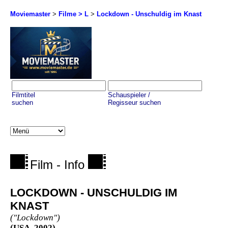
Moviemaster
>
Filme > L
>
Lockdown - Unschuldig im Knast
Filmtitel
Schauspieler /
suchen
Regisseur suchen
Film - Info
LOCKDOWN - UNSCHULDIG IM
KNAST
("Lockdown")
(USA, 2002)