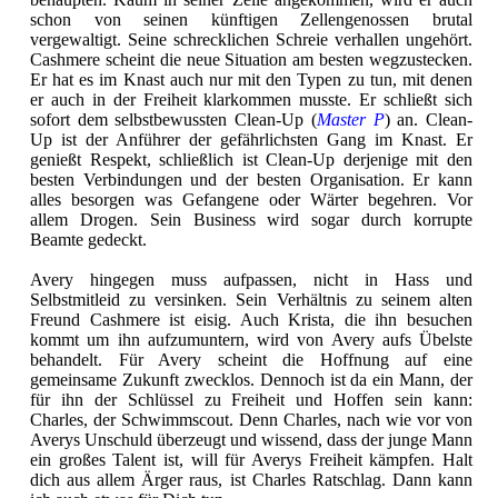
schon von seinen künftigen Zellengenossen brutal
vergewaltigt. Seine schrecklichen Schreie verhallen ungehört.
Cashmere scheint die neue Situation am besten wegzustecken.
Er hat es im Knast auch nur mit den Typen zu tun, mit denen
er auch in der Freiheit klarkommen musste. Er schließt sich
sofort dem selbstbewussten Clean-Up (
Master P
) an. Clean-
Up ist der Anführer der gefährlichsten Gang im Knast. Er
genießt Respekt, schließlich ist Clean-Up derjenige mit den
besten Verbindungen und der besten Organisation. Er kann
alles besorgen was Gefangene oder Wärter begehren. Vor
allem Drogen. Sein Business wird sogar durch korrupte
Beamte gedeckt.
Avery hingegen muss aufpassen, nicht in Hass und
Selbstmitleid zu versinken. Sein Verhältnis zu seinem alten
Freund Cashmere ist eisig. Auch Krista, die ihn besuchen
kommt um ihn aufzumuntern, wird von Avery aufs Übelste
behandelt. Für Avery scheint die Hoffnung auf eine
gemeinsame Zukunft zwecklos. Dennoch ist da ein Mann, der
für ihn der Schlüssel zu Freiheit und Hoffen sein kann:
Charles, der Schwimmscout. Denn Charles, nach wie vor von
Averys Unschuld überzeugt und wissend, dass der junge Mann
ein großes Talent ist, will für Averys Freiheit kämpfen. Halt
dich aus allem Ärger raus, ist Charles Ratschlag. Dann kann