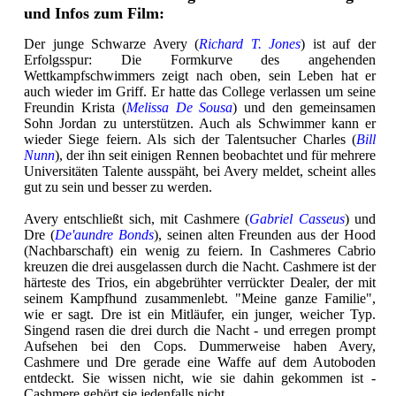
und Infos zum Film:
Der junge Schwarze Avery (
Richard T. Jones
) ist auf der
Erfolgsspur: Die Formkurve des angehenden
Wettkampfschwimmers zeigt nach oben, sein Leben hat er
auch wieder im Griff. Er hatte das College verlassen um seine
Freundin Krista (
Melissa De Sousa
) und den gemeinsamen
Sohn Jordan zu unterstützen. Auch als Schwimmer kann er
wieder Siege feiern. Als sich der Talentsucher Charles (
Bill
Nunn
), der ihn seit einigen Rennen beobachtet und für mehrere
Universitäten Talente ausspäht, bei Avery meldet, scheint alles
gut zu sein und besser zu werden.
Avery entschließt sich, mit Cashmere (
Gabriel Casseus
) und
Dre (
De'aundre Bonds
), seinen alten Freunden aus der Hood
(Nachbarschaft) ein wenig zu feiern. In Cashmeres Cabrio
kreuzen die drei ausgelassen durch die Nacht. Cashmere ist der
härteste des Trios, ein abgebrühter verrückter Dealer, der mit
seinem Kampfhund zusammenlebt. "Meine ganze Familie",
wie er sagt. Dre ist ein Mitläufer, ein junger, weicher Typ.
Singend rasen die drei durch die Nacht - und erregen prompt
Aufsehen bei den Cops. Dummerweise haben Avery,
Cashmere und Dre gerade eine Waffe auf dem Autoboden
entdeckt. Sie wissen nicht, wie sie dahin gekommen ist -
Cashmere gehört sie jedenfalls nicht.