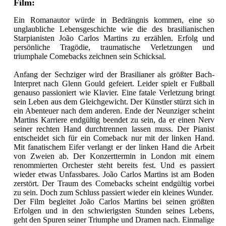
Film:
Ein Romanautor würde in Bedrängnis kommen, eine so
unglaubliche Lebensgeschichte wie die des brasilianischen
Starpianisten João Carlos Martins zu erzählen. Erfolg und
persönliche Tragödie, traumatische Verletzungen und
triumphale Comebacks zeichnen sein Schicksal.
Anfang der Sechziger wird der Brasilianer als größter Bach-
Interpret nach Glenn Gould gefeiert. Leider spielt er Fußball
genauso passioniert wie Klavier. Eine fatale Verletzung bringt
sein Leben aus dem Gleichgewicht. Der Künstler stürzt sich in
ein Abenteuer nach dem anderen. Ende der Neunziger scheint
Martins Karriere endgültig beendet zu sein, da er einen Nerv
seiner rechten Hand durchtrennen lassen muss. Der Pianist
entscheidet sich für ein Comeback nur mit der linken Hand.
Mit fanatischem Eifer verlangt er der linken Hand die Arbeit
von Zweien ab. Der Konzerttermin in London mit einem
renommierten Orchester steht bereits fest. Und es passiert
wieder etwas Unfassbares. João Carlos Martins ist am Boden
zerstört. Der Traum des Comebacks scheint endgültig vorbei
zu sein. Doch zum Schluss passiert wieder ein kleines Wunder.
Der Film begleitet João Carlos Martins bei seinen größten
Erfolgen und in den schwierigsten Stunden seines Lebens,
geht den Spuren seiner Triumphe und Dramen nach. Einmalige