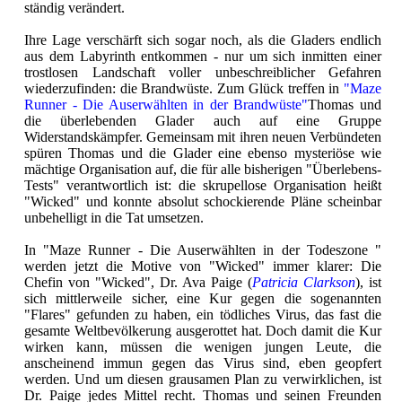
ständig verändert.
Ihre Lage verschärft sich sogar noch, als die Gladers endlich
aus dem Labyrinth entkommen - nur um sich inmitten einer
trostlosen Landschaft voller unbeschreiblicher Gefahren
wiederzufinden: die Brandwüste. Zum Glück treffen in
"Maze
Runner - Die Auserwählten in der Brandwüste"
Thomas und
die überlebenden Glader auch auf eine Gruppe
Widerstandskämpfer. Gemeinsam mit ihren neuen Verbündeten
spüren Thomas und die Glader eine ebenso mysteriöse wie
mächtige Organisation auf, die für alle bisherigen "Überlebens-
Tests" verantwortlich ist: die skrupellose Organisation heißt
"Wicked" und konnte absolut schockierende Pläne scheinbar
unbehelligt in die Tat umsetzen.
In "Maze Runner - Die Auserwählten in der Todeszone "
werden jetzt die Motive von "Wicked" immer klarer: Die
Chefin von "Wicked", Dr. Ava Paige (
Patricia Clarkson
), ist
sich mittlerweile sicher, eine Kur gegen die sogenannten
"Flares" gefunden zu haben, ein tödliches Virus, das fast die
gesamte Weltbevölkerung ausgerottet hat. Doch damit die Kur
wirken kann, müssen die wenigen jungen Leute, die
anscheinend immun gegen das Virus sind, eben geopfert
werden. Und um diesen grausamen Plan zu verwirklichen, ist
Dr. Paige jedes Mittel recht. Thomas und seinen Freunden