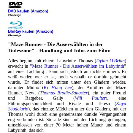
DVD kaufen (Amazon)
#Anzeige
BluRay kaufen (Amazon)
#Anzeige
"Maze Runner - Die Auserwählten in der
Todeszone" - Handlung und Infos zum Film:
Alles beginnt mit einem Labyrinth: Thomas (
Dylan O'Brian
)
erwacht in
"Maze Runner - Die Auserwählten im Labyrinth"
auf einer Lichtung - kann sich jedoch an nichts erinnern: Er
weiß weder, wer er ist, noch weshalb er dorthin gebracht
wurde. Er findet sich mitten unter den Gladern wieder,
darunter Minho (
Ki Hong Lee
), der Anführer der Maze
Runner, Newt (
Thomas Brodie-Sangster
), ein guter Freund
und Ratgeber, Gally (
Will Poulter
), eine
Führungspersönlichkeit und Rivale und Teresa (
Kaya
Scodelario
), das einzige Mädchen unter den Gladern, mit der
Thomas wohl durch eine gemeinsame dunkle Vergangenheit
eng verbunden ist. Sie alle sind auf der Lichtung gefangen,
umschlossen von einer 70 Meter hohen Mauer und einem
Labyrinth, das sich