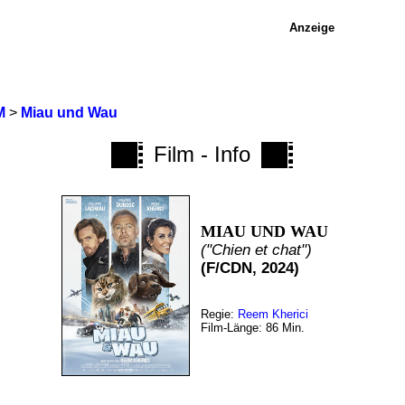
Anzeige
M
>
Miau und Wau
Film - Info
MIAU UND WAU
("Chien et chat")
(F/CDN, 2024)
Regie:
Reem Kherici
Film-Länge: 86 Min.