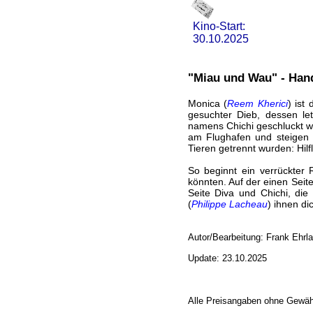
Kino-Start:
30.10.2025
"Miau und Wau" - Han
Monica (
Reem Kherici
) ist
gesuchter Dieb, dessen le
namens Chichi geschluckt wu
am Flughafen und steigen 
Tieren getrennt wurden: Hilf
So beginnt ein verrückter 
könnten. Auf der einen Seit
Seite Diva und Chichi, die 
(
Philippe Lacheau
) ihnen di
Autor/Bearbeitung: Frank Ehrl
Update: 23.10.2025
Alle Preisangaben ohne Gewäh