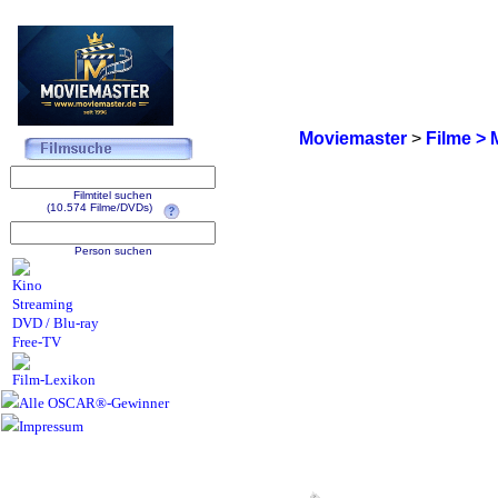
Moviemaster
>
Filme > 
Filmtitel suchen
(10.574 Filme/DVDs)
Person suchen
Kino
Streaming
DVD / Blu-ray
Free-TV
Film-Lexikon
Alle OSCAR®-Gewinner
Impressum