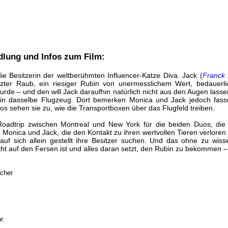
dlung und Infos zum Film:
 die Besitzerin der weltberühmten Influencer-Katze Diva. Jack (
Franck
tzter Raub, ein riesiger Rubin von unermesslichem Wert, bedauer
rde – und den will Jack daraufhin natürlich nicht aus den Augen lassen
in dasselbe Flugzeug. Dort bemerken Monica und Jack jedoch fassu
los sehen sie zu, wie die Transportboxen über das Flugfeld treiben.
Roadtrip zwischen Montreal und New York für die beiden Duos, die n
e Monica und Jack, die den Kontakt zu ihren wertvollen Tieren verlore
auf sich allein gestellt ihre Besitzer suchen. Und das ohne zu wiss
cht auf den Fersen ist und alles daran setzt, den Rubin zu bekommen – 
acher
r.