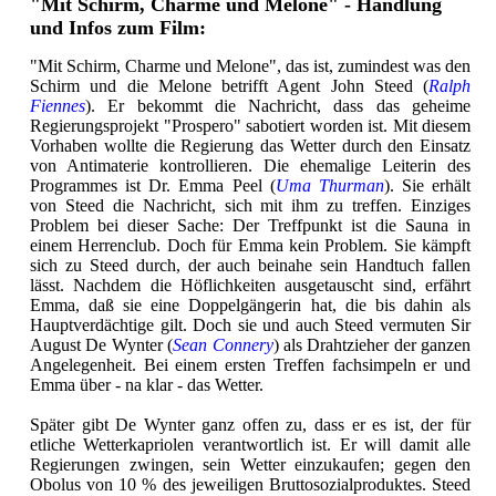
"Mit Schirm, Charme und Melone" - Handlung
und Infos zum Film:
"Mit Schirm, Charme und Melone", das ist, zumindest was den
Schirm und die Melone betrifft Agent John Steed (
Ralph
Fiennes
). Er bekommt die Nachricht, dass das geheime
Regierungsprojekt "Prospero" sabotiert worden ist. Mit diesem
Vorhaben wollte die Regierung das Wetter durch den Einsatz
von Antimaterie kontrollieren. Die ehemalige Leiterin des
Programmes ist Dr. Emma Peel (
Uma Thurman
). Sie erhält
von Steed die Nachricht, sich mit ihm zu treffen. Einziges
Problem bei dieser Sache: Der Treffpunkt ist die Sauna in
einem Herrenclub. Doch für Emma kein Problem. Sie kämpft
sich zu Steed durch, der auch beinahe sein Handtuch fallen
lässt. Nachdem die Höflichkeiten ausgetauscht sind, erfährt
Emma, daß sie eine Doppelgängerin hat, die bis dahin als
Hauptverdächtige gilt. Doch sie und auch Steed vermuten Sir
August De Wynter (
Sean Connery
) als Drahtzieher der ganzen
Angelegenheit. Bei einem ersten Treffen fachsimpeln er und
Emma über - na klar - das Wetter.
Später gibt De Wynter ganz offen zu, dass er es ist, der für
etliche Wetterkapriolen verantwortlich ist. Er will damit alle
Regierungen zwingen, sein Wetter einzukaufen; gegen den
Obolus von 10 % des jeweiligen Bruttosozialproduktes. Steed