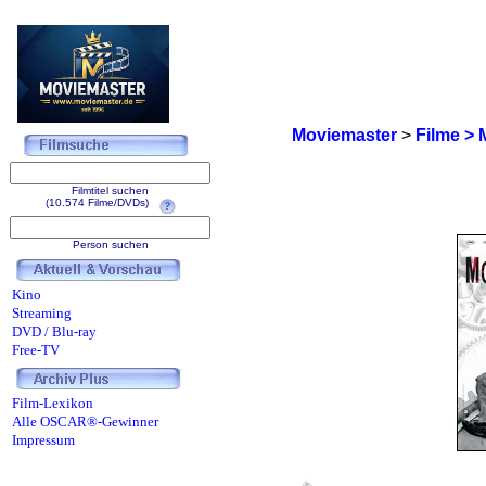
Moviemaster
>
Filme > 
Filmtitel suchen
(10.574 Filme/DVDs)
Person suchen
Kino
Streaming
DVD / Blu-ray
Free-TV
Film-Lexikon
Alle OSCAR®-Gewinner
Impressum