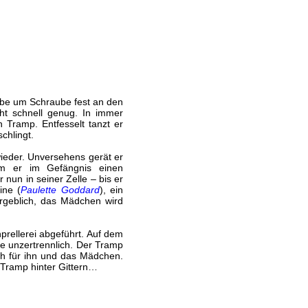
ube um Schraube fest an den
cht schnell genug. In immer
 Tramp. Entfesselt tanzt er
chlingt.
wieder. Unversehens gerät er
dem er im Gefängnis einen
nun in seiner Zelle – bis er
ine (
Paulette Goddard
), ein
ergeblich, das Mädchen wird
prellerei abgeführt. Auf dem
ie unzertrennlich. Der Tramp
ch für ihn und das Mädchen.
 Tramp hinter Gittern…