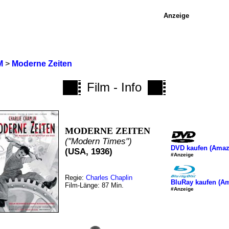
Anzeige
M
>
Moderne Zeiten
Film - Info
MODERNE ZEITEN
("Modern Times")
DVD kaufen (Ama
(USA, 1936)
#Anzeige
Regie:
Charles Chaplin
BluRay kaufen (A
Film-Länge: 87 Min.
#Anzeige