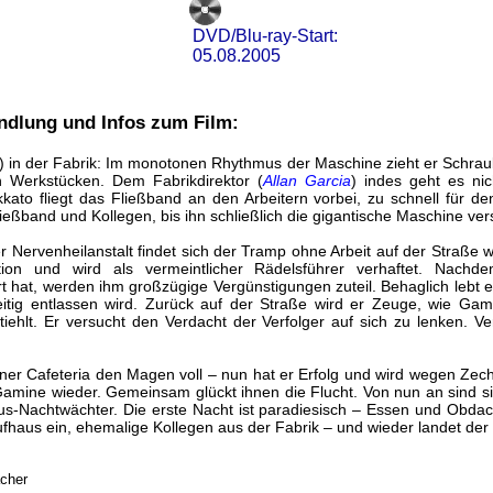
DVD/Blu-ray-Start:
05.08.2005
ndlung und Infos zum Film:
) in der Fabrik: Im monotonen Rhythmus der Maschine zieht er Schra
n Werkstücken. Dem Fabrikdirektor (
Allan Garcia
) indes geht es ni
ato fliegt das Fließband an den Arbeitern vorbei, zu schnell für den
ließband und Kollegen, bis ihn schließlich die gigantische Maschine vers
 Nervenheilanstalt findet sich der Tramp ohne Arbeit auf der Straße 
ation und wird als vermeintlicher Rädelsführer verhaftet. Nach
 hat, werden ihm großzügige Vergünstigungen zuteil. Behaglich lebt er 
itig entlassen wird. Zurück auf der Straße wird er Zeuge, wie Gam
iehlt. Er versucht den Verdacht der Verfolger auf sich zu lenken. V
iner Cafeteria den Magen voll – nun hat er Erfolg und wird wegen Zech
 Gamine wieder. Gemeinsam glückt ihnen die Flucht. Von nun an sind s
aus-Nachtwächter. Die erste Nacht ist paradiesisch – Essen und Obda
haus ein, ehemalige Kollegen aus der Fabrik – und wieder landet der
acher