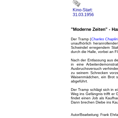
Kino-Start:
31.03.1956
"Moderne Zeiten" - Ha
Der Tramp (
Charles Chaplin
unaufhörlich heranrollende
Schwindel erregendem Stakk
durch die Halle, vorbei an F
Nach der Entlassung aus der
in eine Arbeiterdemonstr
Ausbruchsversuch verhindert
zu seinem Schrecken vorze
Waisenmädchen, ein Brot st
abgeführt.
Der Tramp schlägt sich in e
Weg ins Gefängnis trifft er
findet einen Job als Kaufh
Dann brechen Diebe ins Kauf
Autor/Bearbeitung: Frank Ehrl