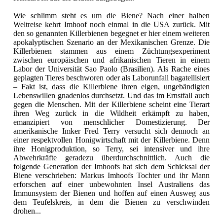
Wie schlimm steht es um die Biene? Nach einer halben
Weltreise kehrt Imhoof noch einmal in die USA zurück. Mit
den so genannten Killerbienen begegnet er hier einem weiteren
apokalyptischen Szenario an der Mexikanischen Grenze. Die
Killerbienen stammen aus einem Züchtungsexperiment
zwischen europäischen und afrikanischen Tieren in einem
Labor der Universität Sao Paolo (Brasilien). Als Rache eines
geplagten Tieres beschworen oder als Laborunfall bagatellisiert
– Fakt ist, dass die Killerbiene ihren eigen, ungebändigten
Lebenswillen gnadenlos durchsetzt. Und das im Ernstfall auch
gegen die Menschen. Mit der Killerbiene scheint eine Tierart
ihren Weg zurück in die Wildheit erkämpft zu haben,
emanzipiert von menschlicher Domestizierung. Der
amerikanische Imker Fred Terry versucht sich dennoch an
einer respektvollen Honigwirtschaft mit der Killerbiene. Denn
ihre Honigproduktion, so Terry, sei intensiver und ihre
Abwehrkräfte geradezu überdurchschnittlich. Auch die
folgende Generation der Imhoofs hat sich dem Schicksal der
Biene verschrieben: Markus Imhoofs Tochter und ihr Mann
erforschen auf einer unbewohnten Insel Australiens das
Immunsystem der Bienen und hoffen auf einen Ausweg aus
dem Teufelskreis, in dem die Bienen zu verschwinden
drohen...