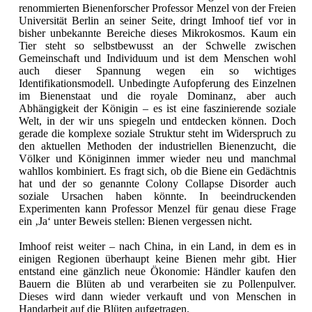
renommierten Bienenforscher Professor Menzel von der Freien
Universität Berlin an seiner Seite, dringt Imhoof tief vor in
bisher unbekannte Bereiche dieses Mikrokosmos. Kaum ein
Tier steht so selbstbewusst an der Schwelle zwischen
Gemeinschaft und Individuum und ist dem Menschen wohl
auch dieser Spannung wegen ein so wichtiges
Identifikationsmodell. Unbedingte Aufopferung des Einzelnen
im Bienenstaat und die royale Dominanz, aber auch
Abhängigkeit der Königin – es ist eine faszinierende soziale
Welt, in der wir uns spiegeln und entdecken können. Doch
gerade die komplexe soziale Struktur steht im Widerspruch zu
den aktuellen Methoden der industriellen Bienenzucht, die
Völker und Königinnen immer wieder neu und manchmal
wahllos kombiniert. Es fragt sich, ob die Biene ein Gedächtnis
hat und der so genannte Colony Collapse Disorder auch
soziale Ursachen haben könnte. In beeindruckenden
Experimenten kann Professor Menzel für genau diese Frage
ein ‚Ja‘ unter Beweis stellen: Bienen vergessen nicht.
Imhoof reist weiter – nach China, in ein Land, in dem es in
einigen Regionen überhaupt keine Bienen mehr gibt. Hier
entstand eine gänzlich neue Ökonomie: Händler kaufen den
Bauern die Blüten ab und verarbeiten sie zu Pollenpulver.
Dieses wird dann wieder verkauft und von Menschen in
Handarbeit auf die Blüten aufgetragen.