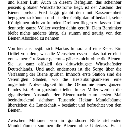
und klarer Luft. Auch in diesem Refugium, das scheinbar
jenseits globaler Wirtschaftsströme liegt, ist der Zustand der
Bienen prekär. Fred Jaggi glaubt dem mit Rassenreinheit
begegnen zu können und ist eifersüchtig darauf bedacht, seine
Königinnen nicht zu fremden Drohnen fliegen zu lassen. Und
dennoch: ganze Völker werden dahin gerafft. Dem Bergimker
bleibt nichts anderes übrig, als stumm und traurig von den
Bienen Abschied zu nehmen.
Von hier aus begibt sich Markus Imhoof auf eine Reise. Ein
Drittel von dem, was die Menschen essen – das hat er einst
von seinem Großvater gelernt – gäbe es nicht ohne die Bienen.
Sie ist ganz offiziell das drittwichtigste Wirtschaftstier
Deutschlands. Und auch andernorts ist die Sorge über die
Verfassung der Biene spürbar. Imhoofs erste Station sind die
Vereinigten Staaten, wo die Bestäubungsimkerei eine
ungeahnte Notwendigkeit für die Ökonomie eines ganzen
Landes ist. Beim großindustriellen Imker Miller werden die
gigantischen Ausmaße der Bienenmacht zum ersten Mal
beeindruckend sichtbar: Tausende Hektar Mandelbäume
überziehen die Landschaft – bestäubt und befruchtet von den
Bienen.
Zwischen Millionen von in grandioser Blüte stehenden
Mandelbäumen summen die Bienen ohne Unterlass. Es ist