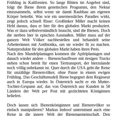
Frühling in Kalifornien. So lange Blüten im Angebot sind,
folgt die Biene ihrem genetischen Programm, den Nektar
einzusammeln, selbst wenn sie damit Raubbau am eigenen
Körper betreibt. Was wie ein unermessliches Paradies wirkt,
zeigt jedoch schnell Risse: Großimker Miller macht keinen
Hehl daraus, dass er hier für den globalen Markt produziert.
Was er dazu selbstverständlich braucht, sind die Bienen. Doch
die sterben hier in epischen Ausmaßen. Miller muss auf der
ganzen Welt Völker nachbestellen und behandelt seine
Arbeiterinnen mit Antibiotika, um sie wieder fit zu machen.
Naturprodukte für den globalen Markt haben ihren Preis.
Nach den Mandelplantagen kommen die Apfelplantagen und
danach wieder andere – Bienenchauffeure mit riesigen Trucks
stehen schon bereit für einen Tiertransport, der hierzulande
noch völlig unbekannt ist. Quer durch die USA geht die Reise
für unzählige Bienenvölker, ohne Pause in einem ewigen
Frühling. Das Geschäftsmodell Biene begegnet dem Regisseur
auch in Europa wieder. In Österreich sucht er ein Mutter-
Tochter-Gespann auf, das von Österreich aus Kunden in 58
Ländern der Welt per Post mit gezüchteten Königinnen
beliefert.
Doch lassen sich Bienenköniginnen und Bienenvölker so
einfach manipulieren? Markus Imhoof unternimmt auch eine
Reise in die innere Welt der Bienengemeinschaft. Den