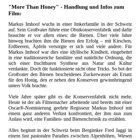
"More Than Honey" - Handlung und Infos zum
Film:
Markus Imhoof wuchs in einer Imkerfamilie in der Schweiz
auf. Sein Großvater führte eine Obstkonservenfabrik und dafür
brauchte er vor allem eines: die Bienen. Über viele Jahre
hinweg brachten ihm die Bienen den Erfolg – mit Kirschen,
Erdbeeren, Äpfeln versorgte er sich und viele andere. Für
Markus Imhoof war dies eine idyllische Kindheit, eingebettet
in eine traditionsreiche familiäre und natürliche Ordnung, die
sich einer fruchtbaren Synthese aus Natur und Kultur
verdankte. Doch die funktionierte nicht ohne Tricks. So bot der
Großvater den Bienen bescheidenes Zuckerwasser als Ersatz
für den Honig, den er neben den Konserven gewinnbringend
unters Volk brachte.
Viele Jahre später gibt es die Konservenfabrik nicht mehr.
Heute ist der als Filmemacher arbeitende und bereits mit einer
Oscar®-Nominierung geehrte Regisseur Markus Imhoof mit
einem ganz anderen Verlust konfrontiert, der ihm nun zum
Anlass wird, eine Familien- und Bienenchronik zu erzählen.
Alles beginnt in der Schweiz beim Bergimker Fred Jaggi in
einem fast pastoralen Paradies zwischen Alpenhöhen, Wiesen