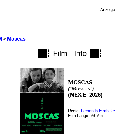
Anzeige
M
>
Moscas
Film - Info
MOSCAS
("Moscas")
(MEX/E, 2026)
Regie:
Fernando Eimbcke
Film-Länge: 99 Min.