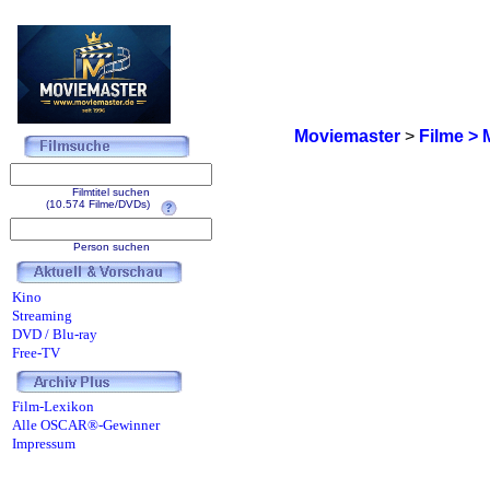
Moviemaster
>
Filme > 
Filmtitel suchen
(10.574 Filme/DVDs)
Person suchen
Kino
Streaming
DVD / Blu-ray
Free-TV
Film-Lexikon
Alle OSCAR®-Gewinner
Impressum