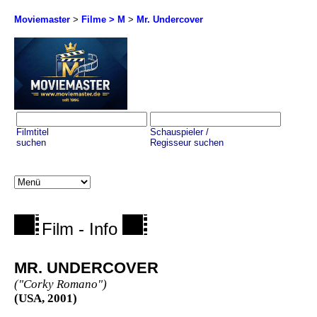
Moviemaster
>
Filme > M
>
Mr. Undercover
Filmtitel
Schauspieler /
suchen
Regisseur suchen
Film - Info
MR. UNDERCOVER
("Corky Romano")
(USA, 2001)