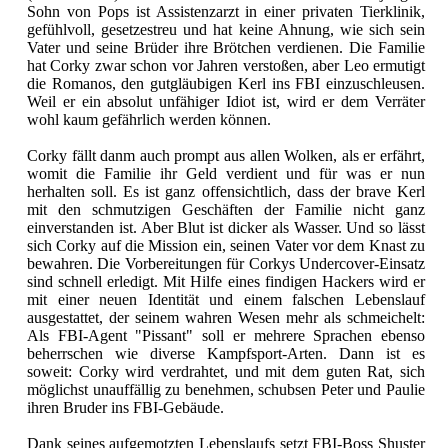
Sohn von Pops ist Assistenzarzt in einer privaten Tierklinik,
gefühlvoll, gesetzestreu und hat keine Ahnung, wie sich sein
Vater und seine Brüder ihre Brötchen verdienen. Die Familie
hat Corky zwar schon vor Jahren verstoßen, aber Leo ermutigt
die Romanos, den gutgläubigen Kerl ins FBI einzuschleusen.
Weil er ein absolut unfähiger Idiot ist, wird er dem Verräter
wohl kaum gefährlich werden können.
Corky fällt danm auch prompt aus allen Wolken, als er erfährt,
womit die Familie ihr Geld verdient und für was er nun
herhalten soll. Es ist ganz offensichtlich, dass der brave Kerl
mit den schmutzigen Geschäften der Familie nicht ganz
einverstanden ist. Aber Blut ist dicker als Wasser. Und so lässt
sich Corky auf die Mission ein, seinen Vater vor dem Knast zu
bewahren. Die Vorbereitungen für Corkys Undercover-Einsatz
sind schnell erledigt. Mit Hilfe eines findigen Hackers wird er
mit einer neuen Identität und einem falschen Lebenslauf
ausgestattet, der seinem wahren Wesen mehr als schmeichelt:
Als FBI-Agent "Pissant" soll er mehrere Sprachen ebenso
beherrschen wie diverse Kampfsport-Arten. Dann ist es
soweit: Corky wird verdrahtet, und mit dem guten Rat, sich
möglichst unauffällig zu benehmen, schubsen Peter und Paulie
ihren Bruder ins FBI-Gebäude.
Dank seines aufgemotzten Lebenslaufs setzt FBI-Boss Shuster