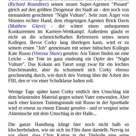
(
Richard Roundtree
) seinen neuen Super-Agenten "Pissant"
gleich auf den größten Drogenzar der Stadt an - den noch von
niemandem gesichteten "Night Vulture". Sehr zum Ärger von
Shusters rechter Hand, dem ehrgeizigen Agenten Brick Davis
(
Matthew Glave
) - der wittert einen unbequemen
Konkurrenten im Karriere-Wettkampf. Außerdem glaubt er
nicht an die schmeichelhaften Referenzen seines neuen
Kollegen. Bevor Corky lang überlegen kann, wird er zu
seinem ersten "Job" gemeinsam mit seiner hübschen Kollegin
Kate Russo (
Vinessa Shaw
) gerufen: Am Tatort finden sie eine
Leiche - der Tote ist ganz eindeutig ein Opfer des "Night
Vulture". Das Kokain am Tatort sorgt zwar für ein leichtes
Durcheinander, aber da schummelt sich Corky ebenso
geschmeidig durch, wie durch den Vortrag über die Arbeit des
FBI, den er vor einer Schulklasse halten soll.
Wenige Tage später kann Corky endlich den Umschlag mit
dem belastenden Material gegen seinen Vater entwenden. Aber
nach einer kurzen Trainingsrunde mit Russo in der Sporthalle
wird er erneut zu einem Einsatz gerufen - und er vergisst seine
Aktentasche mit dem Umschlag in der Halle...
Die ganze Handlung klingt hier noch nicht halb so
klischeebeladen, wie sie sich im Film dann darstellt. Nervig ist
vor allem, dass Chris Kattan in der Titelrolle eine seine