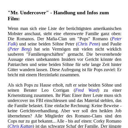
"Mr. Undercover" - Handlung und Infos zum
Film:
Wenn man sich eine Liste der berüchtigtsten amerikanischen
Mobster anschaut, steht eine ehrenwerte Familie ganz oben:
Die Romanos. Der Mafia-Clan um "Pops" Romano (
Peter
Falk
) und seine beiden Söhne Peter (
Chris Penn
) und Paulie
(
Peter Berg
) hat sein Vermögen mit vielen nicht wirklich
sauberen "Familiengeschäften" gemacht. Die bevorstehende
Aussage eines unbekannten Insiders vor Gericht könnte den
Patriarchen und seine beiden Söhne für sehr lange Zeit hinter
Gitter wandern lassen. Diese Aufregung ist für Pops zuviel: Er
bricht mit einem Herzinfarkt zusammen.
Als sich Pops zu Hause erholt, ruft er seine beiden Söhne und
seinen Berater Leo Corrigan (
Fred Ward
) zu einer
Krisensitzung zusammen. Ihr Plan: Einer ihrer Leute muss sich
undercover ins FBI einschleusen und das Material stehlen, das
die Familie belastet. Eine einfache Rechnung: Keine Beweise -
keine Gerichtsverhandlung. Aber wer soll den heiklen Job
übernehmen? Alle Mitglieder des Romano-Clans sind den
Cops nur zu gut bekannt... Alle - bis auf einen: Corky Romano
(
Chris Kattan
) ist das schwarze Schaf der Familie. Der jüngste