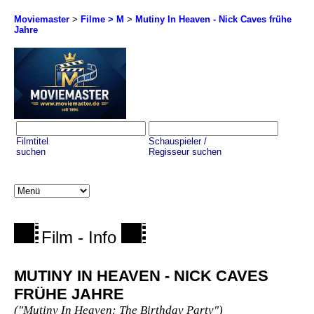
Moviemaster
>
Filme > M
>
Mutiny In Heaven - Nick Caves frühe
Jahre
Filmtitel
Schauspieler /
suchen
Regisseur suchen
Film - Info
MUTINY IN HEAVEN - NICK CAVES
FRÜHE JAHRE
("Mutiny In Heaven: The Birthday Party")