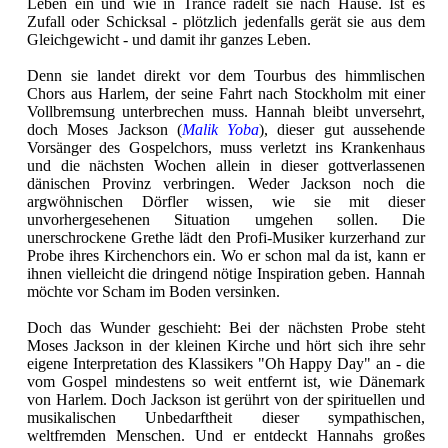
Leben ein und wie in Trance radelt sie nach Hause. Ist es
Zufall oder Schicksal - plötzlich jedenfalls gerät sie aus dem
Gleichgewicht - und damit ihr ganzes Leben.
Denn sie landet direkt vor dem Tourbus des himmlischen
Chors aus Harlem, der seine Fahrt nach Stockholm mit einer
Vollbremsung unterbrechen muss. Hannah bleibt unversehrt,
doch Moses Jackson (
Malik Yoba
), dieser gut aussehende
Vorsänger des Gospelchors, muss verletzt ins Krankenhaus
und die nächsten Wochen allein in dieser gottverlassenen
dänischen Provinz verbringen. Weder Jackson noch die
argwöhnischen Dörfler wissen, wie sie mit dieser
unvorhergesehenen Situation umgehen sollen. Die
unerschrockene Grethe lädt den Profi-Musiker kurzerhand zur
Probe ihres Kirchenchors ein. Wo er schon mal da ist, kann er
ihnen vielleicht die dringend nötige Inspiration geben. Hannah
möchte vor Scham im Boden versinken.
Doch das Wunder geschieht: Bei der nächsten Probe steht
Moses Jackson in der kleinen Kirche und hört sich ihre sehr
eigene Interpretation des Klassikers "Oh Happy Day" an - die
vom Gospel mindestens so weit entfernt ist, wie Dänemark
von Harlem. Doch Jackson ist gerührt von der spirituellen und
musikalischen Unbedarftheit dieser sympathischen,
weltfremden Menschen. Und er entdeckt Hannahs großes