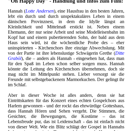
"Oh Happy Day" - Handlung und Infos zum Film:
Hannah (
Lotte Andersen
), eine Hausfrau in den besten Jahren,
lebt ein durch und durch unspektakuläres Leben in einem
dänischen Provinznest, in dem die Idylle längst an
Kleinlichkeit und Mittelmaß erstickt ist. Neben einem
Ehemann, der nur seine Arbeit und seine Modelleisenbahn im
Kopf hat und einem pubertierenden Sohn, der bald aus dem
Haus sein wird, ist die wöchentliche Probe des – eher
uninspirierten - Kirchenchors ihre einzige Abwechslung. Mit
von der Partie ist ihre lebenslustige Schwägerin Grethe (
Ditte
Graböl
), die – anders als Hannah - eingesehen hat, dass man
für den Spaß im Leben schon selber sorgen muss. Hannah
könnte die Leitung des Kirchenchors übernehmen, doch sie
mag nicht im Mittelpunkt stehen. Lieber versorgt sie die
Freunde mit selbstgebackenem Marmorkuchen. Der gelingt ihr
im Schlaf.
Aber in dieser Woche ist alles anders, denn sie hat
Eintrittskarten für das Konzert eines echten Gospelchors aus
Harlem gewonnen - und der rockt das ehrwürdige Gotteshaus,
dass Hannah Hören und Sehen vergeht. Die Stimmen, die
Gesichter, die Bewegungen, die Kostüme – das ist
Lebensfreude pur, das ist Leidenschaft - das ist einfach nicht
von dieser Welt. Wie ein Blitz schlägt der Gospel in Hannahs