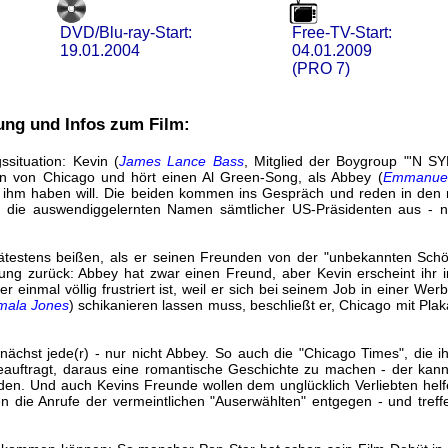
DVD/Blu-ray-Start:
Free-TV-Start:
19.01.2004
04.01.2009
(PRO 7)
ung und Infos zum Film:
gssituation: Kevin (
James Lance Bass
, Mitglied der Boygroup "'N S
n von Chicago und hört einen Al Green-Song, als Abbey (
Emmanuell
 ihm haben will. Die beiden kommen ins Gespräch und reden in den 
 die auswendiggelernten Namen sämtlicher US-Präsidenten aus - nur
ätestens beißen, als er seinen Freunden von der "unbekannten Schö
ng zurück: Abbey hat zwar einen Freund, aber Kevin erscheint ihr 
r einmal völlig frustriert ist, weil er sich bei seinem Job in einer We
mala Jones
) schikanieren lassen muss, beschließt er, Chicago mit Plak
nächst jede(r) - nur nicht Abbey. So auch die "Chicago Times", die 
eauftragt, daraus eine romantische Geschichte zu machen - der kann 
iden. Und auch Kevins Freunde wollen dem unglücklich Verliebten hel
 die Anrufe der vermeintlichen "Auserwählten" entgegen - und treffen