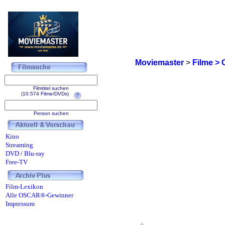
Moviemaster
>
Filme > 
Filmtitel suchen
(10.574 Filme/DVDs)
Person suchen
Kino
Streaming
DVD / Blu-ray
Free-TV
Film-Lexikon
Alle OSCAR®-Gewinner
Impressum