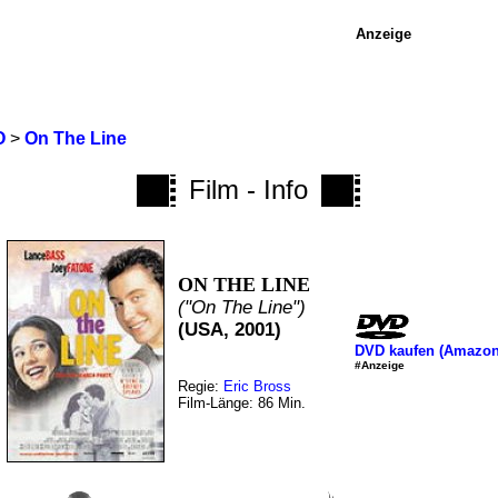
Anzeige
O
>
On The Line
Film - Info
ON THE LINE
("On The Line")
(USA, 2001)
DVD kaufen (Amazon
#Anzeige
Regie:
Eric Bross
Film-Länge: 86 Min.