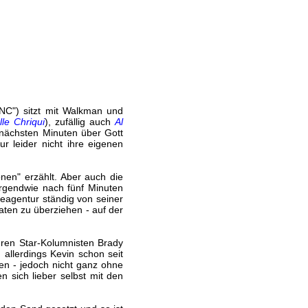
YNC") sitzt mit Walkman und
e Chriqui
), zufällig auch
Al
nächsten Minuten über Gott
 leider nicht ihre eigenen
nen" erzählt. Aber auch die
irgendwie nach fünf Minuten
rbeagentur ständig von seiner
aten zu überziehen - auf der
ihren Star-Kolumnisten Brady
allerdings Kevin schon seit
fen - jedoch nicht ganz ohne
 sich lieber selbst mit den