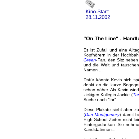
Kino-Start:
28.11.2002
"On The Line" - Handl
Es ist Zufall und eine Allta
Kopfhörern in der Hochbah
Green
-Fan, den Sitz neben
und die Welt und tauschen
Namen ...
Dafür könnte Kevin sich sp
denkt an die kurze Begegnu
schon näher. Als Kevin wiede
zickigen Kollegin Jackie (
Ta
Suche nach "ihr".
Diese Plakate sieht aber zu
(
Dan Montgomery
) damit b
High School-Zeiten nicht le
Hintergedanken: Sie nehmen
Kandidatinnen...