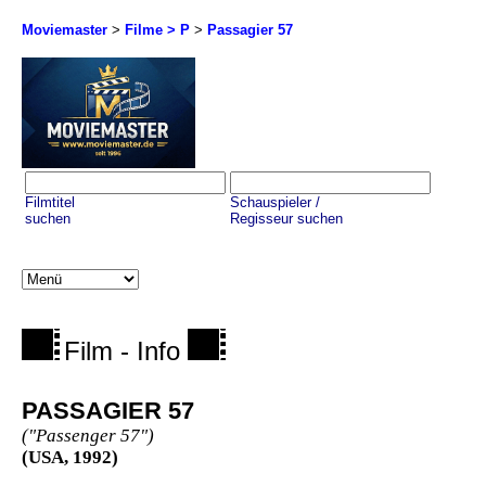
Moviemaster
>
Filme > P
>
Passagier 57
Filmtitel
Schauspieler /
suchen
Regisseur suchen
Film - Info
PASSAGIER 57
("Passenger 57")
(USA, 1992)