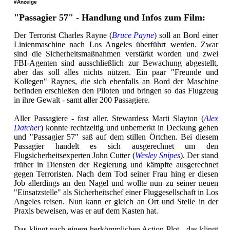
#Anzeige
"Passagier 57" - Handlung und Infos zum Film:
Der Terrorist Charles Rayne (
Bruce Payne
) soll an Bord einer
Linienmaschine nach Los Angeles überführt werden. Zwar
sind die Sicherheitsmaßnahmen verstärkt worden und zwei
FBI-Agenten sind ausschließlich zur Bewachung abgestellt,
aber das soll alles nichts nützen. Ein paar "Freunde und
Kollegen" Raynes, die sich ebenfalls an Bord der Maschine
befinden erschießen den Piloten und bringen so das Flugzeug
in ihre Gewalt - samt aller 200 Passagiere.
Aller Passagiere - fast aller. Stewardess Marti Slayton (
Alex
Datcher
) konnte rechtzeitig und unbemerkt in Deckung gehen
und "Passagier 57" saß auf dem stillen Örtchen. Bei diesem
Passagier handelt es sich ausgerechnet um den
Flugsicherheitsexperten John Cutter (
Wesley Snipes
). Der stand
früher in Diensten der Regierung und kämpfte ausgerechnet
gegen Terroristen. Nach dem Tod seiner Frau hing er diesen
Job allerdings an den Nagel und wollte nun zu seiner neuen
"Einsatzstelle" als Sicherheitschef einer Fluggesellschaft in Los
Angeles reisen. Nun kann er gleich an Ort und Stelle in der
Praxis beweisen, was er auf dem Kasten hat.
Das klingt nach einem herkömmlichen Action-Plot - das klingt