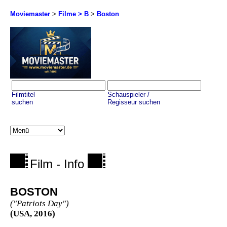
Moviemaster
>
Filme > B
>
Boston
Filmtitel
Schauspieler /
suchen
Regisseur suchen
Film - Info
BOSTON
("Patriots Day")
(USA, 2016)