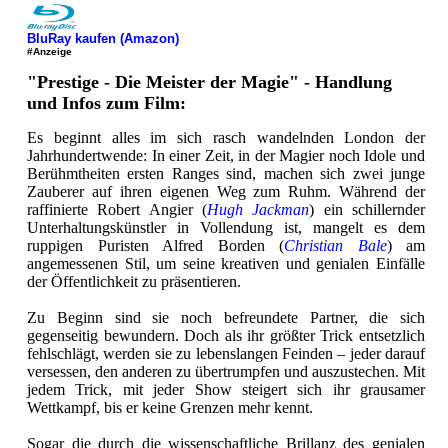
BluRay kaufen (Amazon)
#Anzeige
"Prestige - Die Meister der Magie" - Handlung
und Infos zum Film:
Es beginnt alles im sich rasch wandelnden London der
Jahrhundertwende: In einer Zeit, in der Magier noch Idole und
Berühmtheiten ersten Ranges sind, machen sich zwei junge
Zauberer auf ihren eigenen Weg zum Ruhm. Während der
raffinierte Robert Angier (
Hugh Jackman
) ein schillernder
Unterhaltungskünstler in Vollendung ist, mangelt es dem
ruppigen Puristen Alfred Borden (
Christian Bale
) am
angemessenen Stil, um seine kreativen und genialen Einfälle
der Öffentlichkeit zu präsentieren.
Zu Beginn sind sie noch befreundete Partner, die sich
gegenseitig bewundern. Doch als ihr größter Trick entsetzlich
fehlschlägt, werden sie zu lebenslangen Feinden – jeder darauf
versessen, den anderen zu übertrumpfen und auszustechen. Mit
jedem Trick, mit jeder Show steigert sich ihr grausamer
Wettkampf, bis er keine Grenzen mehr kennt.
Sogar die durch die wissenschaftliche Brillanz des genialen