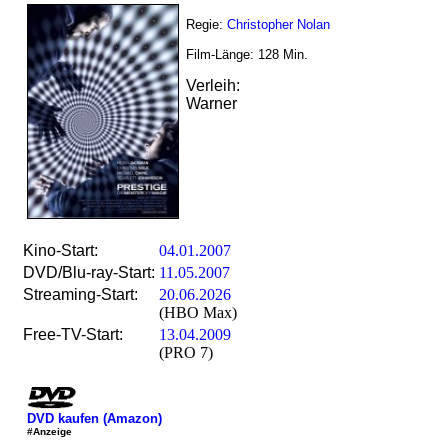
Regie:
Christopher Nolan
Film-Länge:
128
Min.
Verleih:
Warner
Kino-Start:
04.01.2007
DVD/Blu-ray-Start:
11.05.2007
Streaming-Start:
20.06.2026
(HBO Max)
Free-TV-Start:
13.04.2009
(PRO 7)
DVD kaufen (Amazon)
#Anzeige