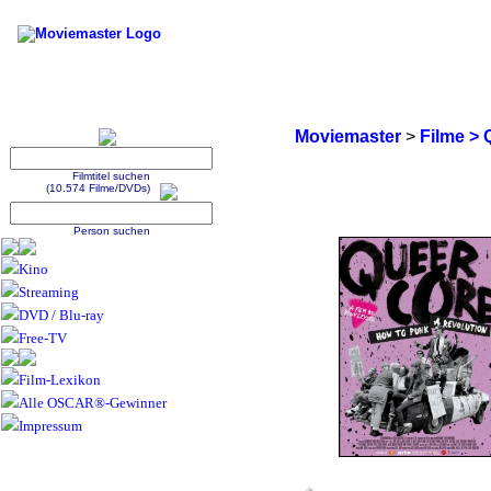
Moviemaster
>
Filme > 
Filmtitel suchen
(10.574 Filme/DVDs)
Person suchen
Kino
Streaming
DVD / Blu-ray
Free-TV
Film-Lexikon
Alle OSCAR®-Gewinner
Impressum