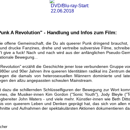
DVD/Blu-ray-Start:
22.06.2018
unk A Revolution" - Handlung und Infos zum Film:
 offene Gemeinschaft, die Du als queerer Punk dringend brauchst, n
e und drucke Fanzines, drehe und vertreibe subversive Filme, schreibe
n't give a fuck! Nach und nach wird aus der anfänglichen Pseudo-Geme
nationale Bewegung...
Revolution" erzählt die Geschichte jener lose verbundenen Gruppe v
1980er und 90er Jahren ihre queeren Identitäten radikal ins Zentrum de
 gegen die damals von heterosexuellen Männern dominierte und la
egen den allzu angepassten schwulen Mainstream.
t dazu die schillernden Schlüsselfiguren der Bewegung zur Wort ko
nes, die Musiker-innen Kim Gordon ("Sonic Youth"), Jody Bleyle ("
 Wegbereiter John Waters - und viele mehr. Künstler-innen wie Beth Dit
nis von queerem Leben und Denken geprägt hat, das sich von allen 
schnitte und Aufnahmen der spektakulärsten Aktionen dokumentieren das
acher